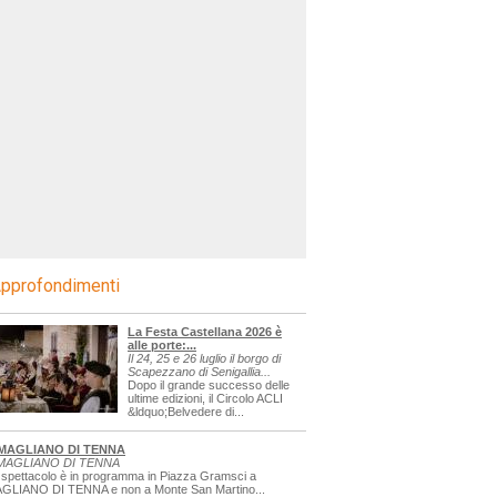
pprofondimenti
La Festa Castellana 2026 è
alle porte:...
Il 24, 25 e 26 luglio il borgo di
Scapezzano di Senigallia...
Dopo il grande successo delle
ultime edizioni, il Circolo ACLI
&ldquo;Belvedere di...
MAGLIANO DI TENNA
MAGLIANO DI TENNA
 spettacolo è in programma in Piazza Gramsci a
GLIANO DI TENNA e non a Monte San Martino...