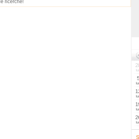
le ricerche!
2
lu
lu
1
lu
1
lu
2
lu
S