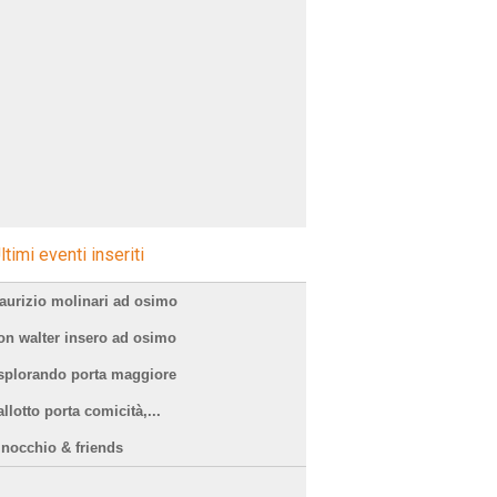
ltimi eventi inseriti
aurizio molinari ad osimo
on walter insero ad osimo
splorando porta maggiore
llotto porta comicità,...
inocchio & friends