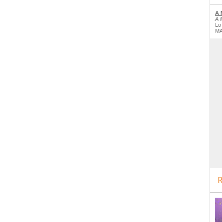
A 
A 
Lo
MA
R