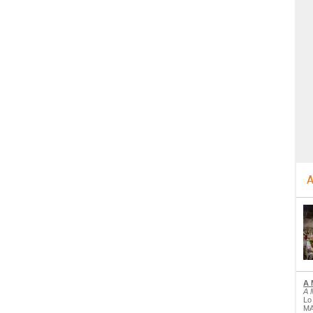
A
A 
A 
Lo
MA