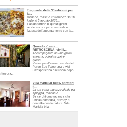
Traguardo delle 30 edizioni per
la...
Bianche, rosse o entrambe? Dal 31
luglio al 5 agosto 2026...
Il caldo torrido di questi giorni,
rende ancora più spasmodica
l'attesa dell'appuntamento con la...
Quando e' sera…
RETROSCENA: vivi il...
Accompagnato da una guida
esperta, potrai scoprire
quello...
Partecipa all'evento serale del
Parco Zoo Falconara e vivi
un'esperienza esclusiva dopo
chiusura...
Villa Mariella: relax, comfort
e...
La tua casa vacanze ideale tra
spiaggia, movida e...
Se cerchi una vacanza che
unisca comodità, privacy e
contatto con la natura, Villa
Mariella è la...