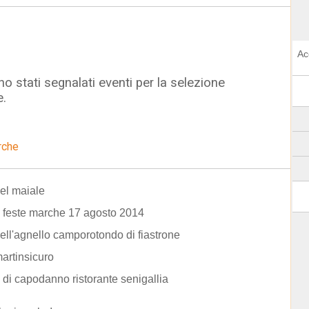
Ac
o stati segnalati eventi per la selezione
e.
rche
el maiale
 feste marche 17 agosto 2014
ell'agnello camporotondo di fiastrone
artinsicuro
di capodanno ristorante senigallia