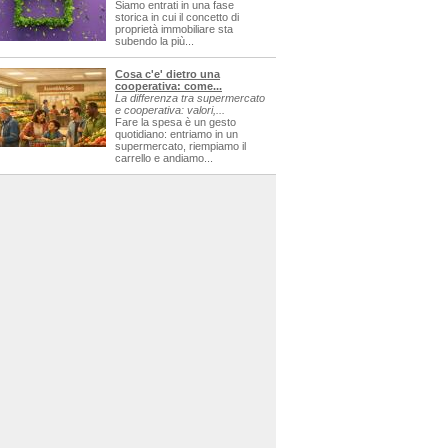
Siamo entrati in una fase
storica in cui il concetto di
proprietà immobiliare sta
subendo la più...
Cosa c'e' dietro una
cooperativa: come...
La differenza tra supermercato
e cooperativa: valori,...
Fare la spesa è un gesto
quotidiano: entriamo in un
supermercato, riempiamo il
carrello e andiamo...