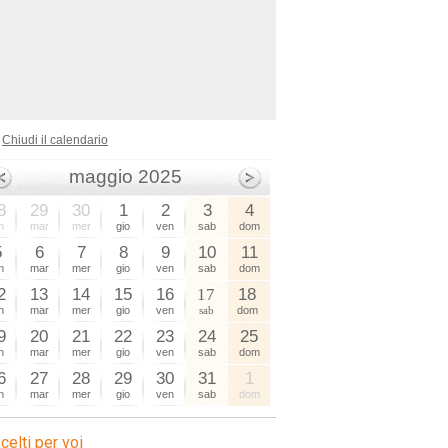
Chiudi il calendario
maggio 2025
8
29
30
1
2
3
4
n
mar
mer
gio
ven
sab
dom
5
6
7
8
9
10
11
n
mar
mer
gio
ven
sab
dom
2
13
14
15
16
17
18
n
mar
mer
gio
ven
sab
dom
9
20
21
22
23
24
25
n
mar
mer
gio
ven
sab
dom
6
27
28
29
30
31
1
n
mar
mer
gio
ven
sab
dom
celti per voi