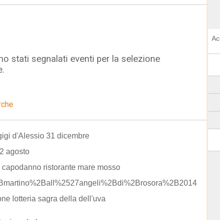
Ac
o stati segnalati eventi per la selezione
e.
rche
gigi d'Alessio 31 dicembre
2 agosto
 capodanno ristorante mare mosso
Bmartino%2Ball%2527angeli%2Bdi%2Brosora%2B2014
one lotteria sagra della dell'uva