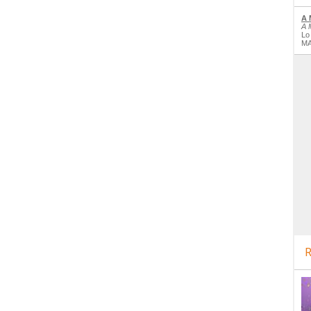
A 
A 
Lo
MA
R