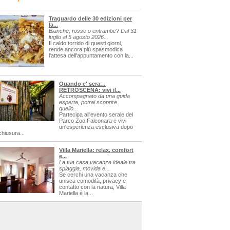
Traguardo delle 30 edizioni per
la...
Bianche, rosse o entrambe? Dal 31
luglio al 5 agosto 2026...
Il caldo torrido di questi giorni,
rende ancora più spasmodica
l'attesa dell'appuntamento con la...
Quando e' sera…
RETROSCENA: vivi il...
Accompagnato da una guida
esperta, potrai scoprire
quello...
Partecipa all'evento serale del
Parco Zoo Falconara e vivi
un'esperienza esclusiva dopo
chiusura...
Villa Mariella: relax, comfort
e...
La tua casa vacanze ideale tra
spiaggia, movida e...
Se cerchi una vacanza che
unisca comodità, privacy e
contatto con la natura, Villa
Mariella è la...