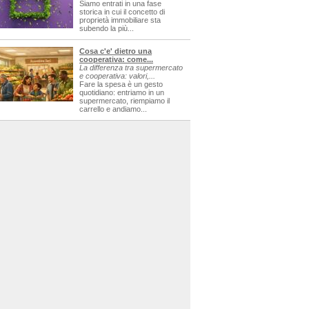
Siamo entrati in una fase
storica in cui il concetto di
proprietà immobiliare sta
subendo la più...
Cosa c'e' dietro una
cooperativa: come...
La differenza tra supermercato
e cooperativa: valori,...
Fare la spesa è un gesto
quotidiano: entriamo in un
supermercato, riempiamo il
carrello e andiamo...