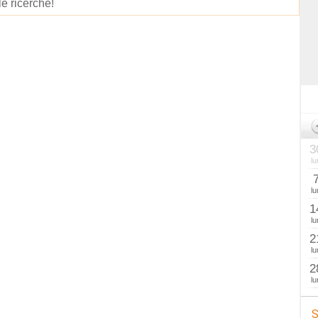
le ricerche!
3
lu
lu
1
lu
2
lu
2
lu
S