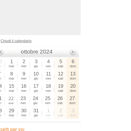
Chiudi il calendario
ottobre 2024
0
1
2
3
4
5
6
n
mar
mer
gio
ven
sab
dom
7
8
9
10
11
12
13
n
mar
mer
gio
ven
sab
dom
4
15
16
17
18
19
20
n
mar
mer
gio
ven
sab
dom
1
22
23
24
25
26
27
n
mar
mer
gio
ven
sab
dom
8
29
30
31
1
2
3
n
mar
mer
gio
ven
sab
dom
celti per voi