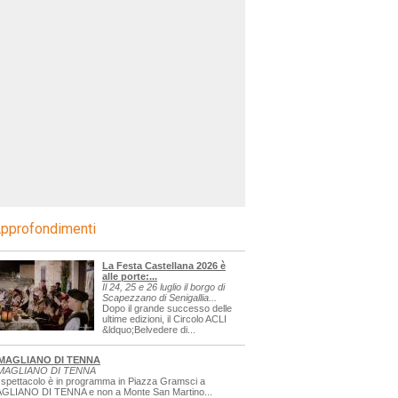
pprofondimenti
La Festa Castellana 2026 è
alle porte:...
Il 24, 25 e 26 luglio il borgo di
Scapezzano di Senigallia...
Dopo il grande successo delle
ultime edizioni, il Circolo ACLI
&ldquo;Belvedere di...
MAGLIANO DI TENNA
MAGLIANO DI TENNA
 spettacolo è in programma in Piazza Gramsci a
GLIANO DI TENNA e non a Monte San Martino...