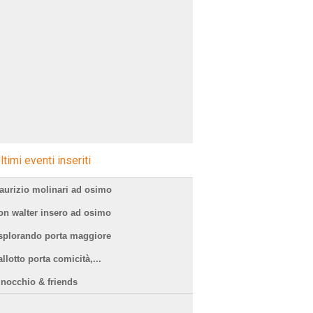
ltimi eventi inseriti
aurizio molinari ad osimo
on walter insero ad osimo
splorando porta maggiore
llotto porta comicità,...
inocchio & friends