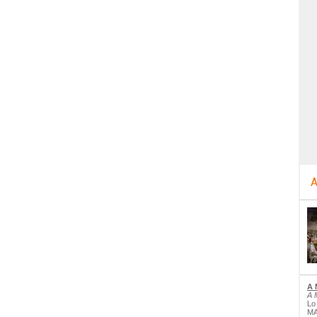
A
A 
A 
Lo
MA