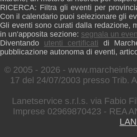
RICERCA: Filtra gli eventi per provinci
Con il calendario puoi selezionare gli ev
Gli eventi sono curati dalla redazione, m
in un'apposita sezione:
segnala un even
Diventando
utenti certificati
di Marche 
pubblicazione autonoma di eventi, artic
© 2005 - 2026 - www.marcheinfest
17 del 24/07/2003 presso Trib. 
Lanetservice s.r.l.s. via Fabio Fi
Imprese 02969870423 - REA A
LAN