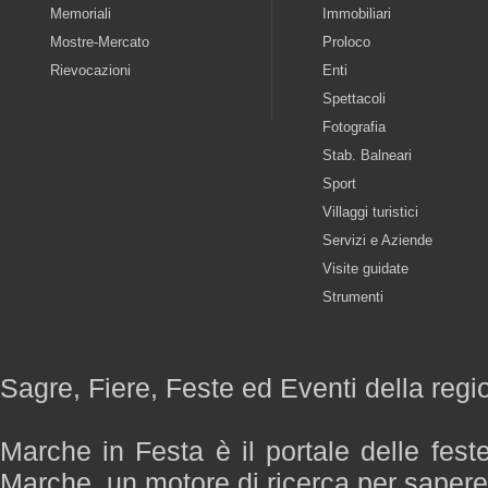
Memoriali
Immobiliari
Mostre-Mercato
Proloco
Rievocazioni
Enti
Spettacoli
Fotografia
Stab. Balneari
Sport
Villaggi turistici
Servizi e Aziende
Visite guidate
Strumenti
Sagre, Fiere, Feste ed Eventi della reg
Marche in Festa è il portale delle fest
Marche, un motore di ricerca per saper