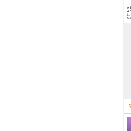
A 
A 
Lo
MA
R