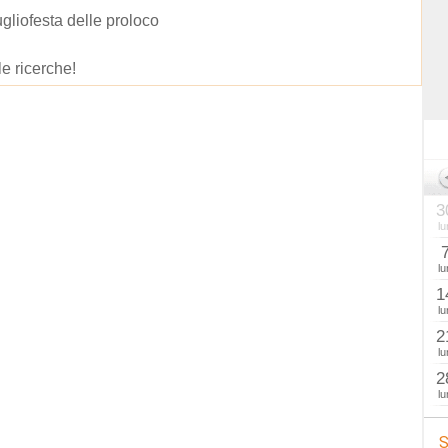
gliofesta delle proloco
le ricerche!
3
lu
lu
1
lu
2
lu
2
lu
S