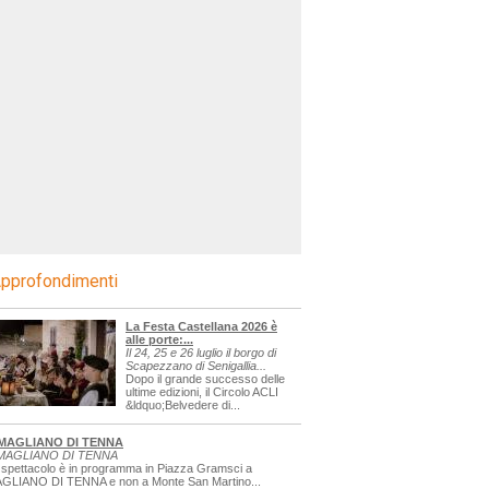
pprofondimenti
La Festa Castellana 2026 è
alle porte:...
Il 24, 25 e 26 luglio il borgo di
Scapezzano di Senigallia...
Dopo il grande successo delle
ultime edizioni, il Circolo ACLI
&ldquo;Belvedere di...
MAGLIANO DI TENNA
MAGLIANO DI TENNA
 spettacolo è in programma in Piazza Gramsci a
GLIANO DI TENNA e non a Monte San Martino...