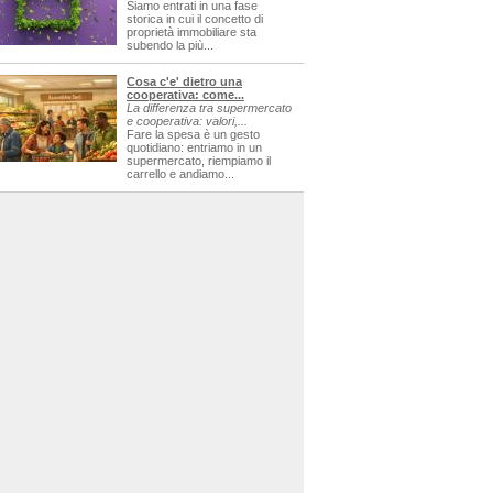
Siamo entrati in una fase
storica in cui il concetto di
proprietà immobiliare sta
subendo la più...
Cosa c'e' dietro una
cooperativa: come...
La differenza tra supermercato
e cooperativa: valori,...
Fare la spesa è un gesto
quotidiano: entriamo in un
supermercato, riempiamo il
carrello e andiamo...