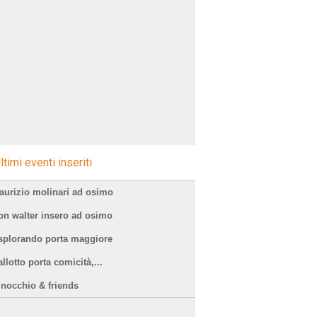
ltimi eventi inseriti
aurizio molinari ad osimo
on walter insero ad osimo
splorando porta maggiore
llotto porta comicità,...
inocchio & friends