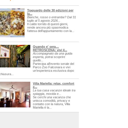
Traguardo delle 30 edizioni per
la...
Bianche, rosse o entrambe? Dal 31
luglio al 5 agosto 2026...
Il caldo torrido di questi giorni,
rende ancora più spasmodica
l'attesa dell'appuntamento con la...
Quando e' sera…
RETROSCENA: vivi il...
Accompagnato da una guida
esperta, potrai scoprire
quello...
Partecipa all'evento serale del
Parco Zoo Falconara e vivi
un'esperienza esclusiva dopo
chiusura...
Villa Mariella: relax, comfort
e...
La tua casa vacanze ideale tra
spiaggia, movida e...
Se cerchi una vacanza che
unisca comodità, privacy e
contatto con la natura, Villa
Mariella è la...