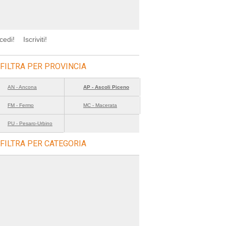
cedi!
Iscriviti!
FILTRA PER PROVINCIA
AN - Ancona
AP - Ascoli Piceno
FM - Fermo
MC - Macerata
PU - Pesaro-Urbino
FILTRA PER CATEGORIA
icerca=sagre