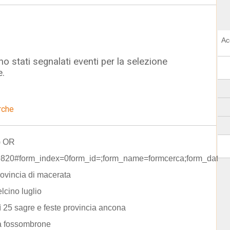
Ac
o stati segnalati eventi per la selezione
e.
rche
) OR
820#form_index=0form_id=;form_name=formcerca;form_data=r
rovincia di macerata
lcino luglio
 25 sagre e feste provincia ancona
 a fossombrone