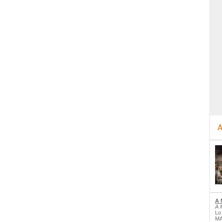
A
A 
A 
Lo
MA