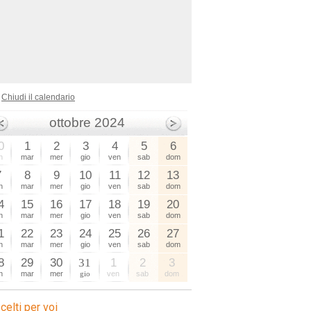
Chiudi il calendario
ottobre 2024
0
1
2
3
4
5
6
n
mar
mer
gio
ven
sab
dom
7
8
9
10
11
12
13
n
mar
mer
gio
ven
sab
dom
4
15
16
17
18
19
20
n
mar
mer
gio
ven
sab
dom
1
22
23
24
25
26
27
n
mar
mer
gio
ven
sab
dom
8
29
30
31
1
2
3
n
mar
mer
gio
ven
sab
dom
celti per voi