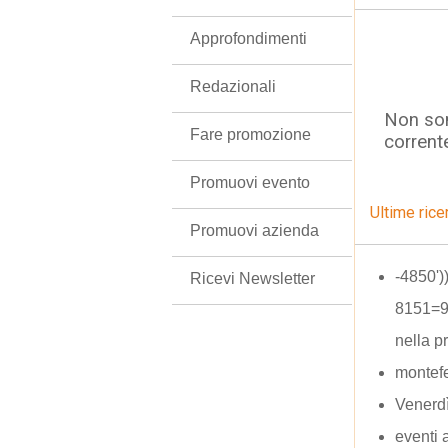
Approfondimenti
Redazionali
Non son
Fare promozione
corrent
Promuovi evento
Ultime rice
Promuovi azienda
-4850')
Ricevi Newsletter
8151=9
nella p
montefe
Venerdì
eventi