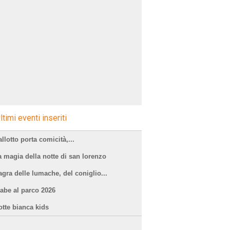
ltimi eventi inseriti
llotto porta comicità,...
a magia della notte di san lorenzo
agra delle lumache, del coniglio...
iabe al parco 2026
otte bianca kids