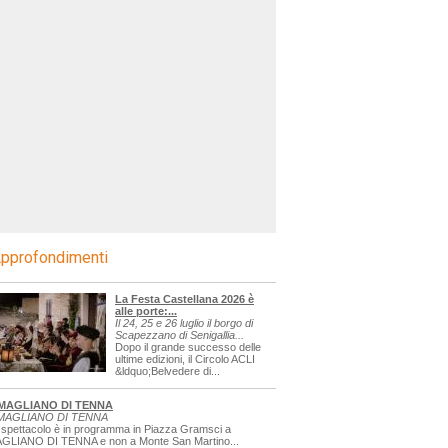
pprofondimenti
La Festa Castellana 2026 è
alle porte:...
Il 24, 25 e 26 luglio il borgo di
Scapezzano di Senigallia...
Dopo il grande successo delle
ultime edizioni, il Circolo ACLI
&ldquo;Belvedere di...
MAGLIANO DI TENNA
MAGLIANO DI TENNA
 spettacolo è in programma in Piazza Gramsci a
GLIANO DI TENNA e non a Monte San Martino...