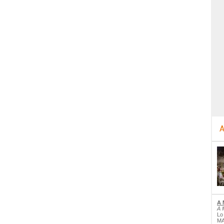
A
A 
A 
Lo
MA