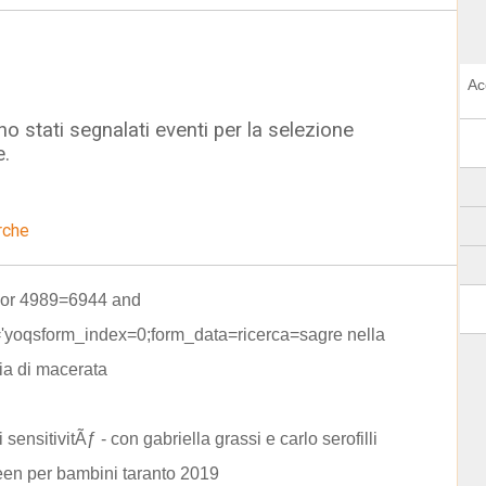
Ac
o stati segnalati eventi per la selezione
e.
rche
) or 4989=6944 and
='yoqsform_index=0;form_data=ricerca=sagre nella
ia di macerata
 sensitivitÃƒ - con gabriella grassi e carlo serofilli
en per bambini taranto 2019