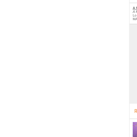
A 
A 
Lo
MA
R