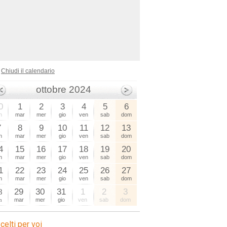
Chiudi il calendario
ottobre 2024
0
1
2
3
4
5
6
n
mar
mer
gio
ven
sab
dom
7
8
9
10
11
12
13
n
mar
mer
gio
ven
sab
dom
4
15
16
17
18
19
20
n
mar
mer
gio
ven
sab
dom
1
22
23
24
25
26
27
n
mar
mer
gio
ven
sab
dom
8
29
30
31
1
2
3
n
mar
mer
gio
ven
sab
dom
celti per voi