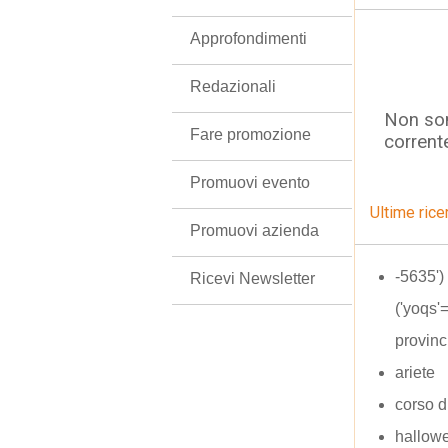
Approfondimenti
Redazionali
Non son
Fare promozione
corrent
Promuovi evento
Ultime rice
Promuovi azienda
-5635'
Ricevi Newsletter
('yoqs'
provinc
ariete
corso di
hallowe