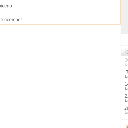
piceno
le ricerche!
3
lu
lu
1
lu
2
lu
2
lu
S