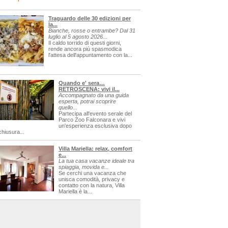
Traguardo delle 30 edizioni per
la...
Bianche, rosse o entrambe? Dal 31
luglio al 5 agosto 2026...
Il caldo torrido di questi giorni,
rende ancora più spasmodica
l'attesa dell'appuntamento con la...
Quando e' sera…
RETROSCENA: vivi il...
Accompagnato da una guida
esperta, potrai scoprire
quello...
Partecipa all'evento serale del
Parco Zoo Falconara e vivi
un'esperienza esclusiva dopo
chiusura...
Villa Mariella: relax, comfort
e...
La tua casa vacanze ideale tra
spiaggia, movida e...
Se cerchi una vacanza che
unisca comodità, privacy e
contatto con la natura, Villa
Mariella è la...