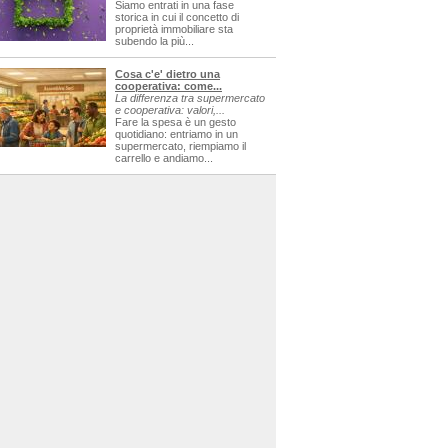
Siamo entrati in una fase
storica in cui il concetto di
proprietà immobiliare sta
subendo la più...
Cosa c'e' dietro una
cooperativa: come...
La differenza tra supermercato
e cooperativa: valori,...
Fare la spesa è un gesto
quotidiano: entriamo in un
supermercato, riempiamo il
carrello e andiamo...