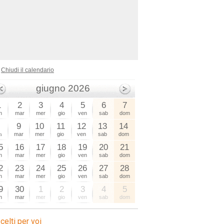
Chiudi il calendario
giugno 2026
1
2
3
4
5
6
7
n
mar
mer
gio
ven
sab
dom
8
9
10
11
12
13
14
n
mar
mer
gio
ven
sab
dom
5
16
17
18
19
20
21
n
mar
mer
gio
ven
sab
dom
2
23
24
25
26
27
28
n
mar
mer
gio
ven
sab
dom
9
30
1
2
3
4
5
n
mar
mer
gio
ven
sab
dom
celti per voi