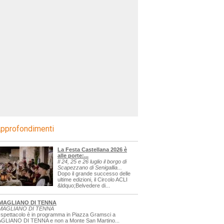
pprofondimenti
La Festa Castellana 2026 è
alle porte:...
Il 24, 25 e 26 luglio il borgo di
Scapezzano di Senigallia...
Dopo il grande successo delle
ultime edizioni, il Circolo ACLI
&ldquo;Belvedere di...
MAGLIANO DI TENNA
MAGLIANO DI TENNA
 spettacolo è in programma in Piazza Gramsci a
GLIANO DI TENNA e non a Monte San Martino...