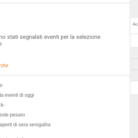
Ac
o stati segnalati eventi per la selezione
e.
rche
o
ta eventi di oggi
k-
rieste pesaro
aperti di sera senigallia