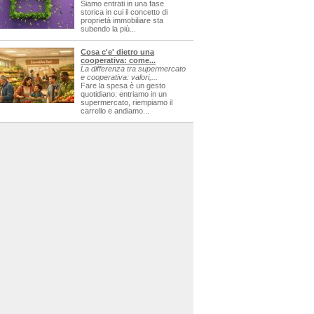
Siamo entrati in una fase
storica in cui il concetto di
proprietà immobiliare sta
subendo la più...
Cosa c'e' dietro una
cooperativa: come...
La differenza tra supermercato
e cooperativa: valori,...
Fare la spesa è un gesto
quotidiano: entriamo in un
supermercato, riempiamo il
carrello e andiamo...