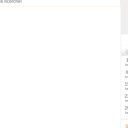
le ricerche!
lu
lu
1
lu
2
lu
2
lu
S