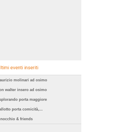
ltimi eventi inseriti
aurizio molinari ad osimo
on walter insero ad osimo
splorando porta maggiore
llotto porta comicità,...
inocchio & friends