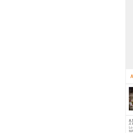
A
A 
A 
Lo
MA