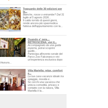
Traguardo delle 30 edizioni per
la...
Bianche, rosse o entrambe? Dal 31
luglio al 5 agosto 2026...
Il caldo torrido di questi giorni,
rende ancora più spasmodica
l'attesa dell'appuntamento con la...
Quando e' sera…
RETROSCENA: vivi il...
Accompagnato da una guida
esperta, potrai scoprire
quello...
Partecipa all'evento serale del
Parco Zoo Falconara e vivi
un'esperienza esclusiva dopo
chiusura...
Villa Mariella: relax, comfort
e...
La tua casa vacanze ideale tra
spiaggia, movida e...
Se cerchi una vacanza che
unisca comodità, privacy e
contatto con la natura, Villa
Mariella è la...