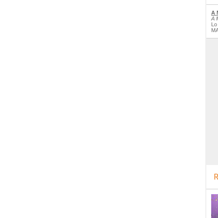
A 
A 
Lo
MA
R