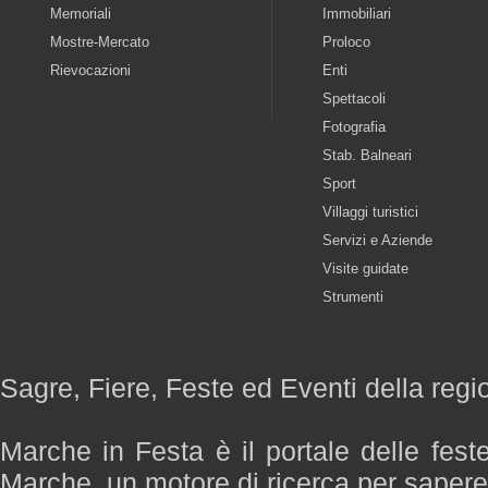
Memoriali
Immobiliari
Mostre-Mercato
Proloco
Rievocazioni
Enti
Spettacoli
Fotografia
Stab. Balneari
Sport
Villaggi turistici
Servizi e Aziende
Visite guidate
Strumenti
Sagre, Fiere, Feste ed Eventi della reg
Marche in Festa è il portale delle fest
Marche, un motore di ricerca per saper