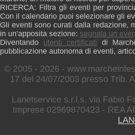
RICERCA: Filtra gli eventi per provinci
Con il calendario puoi selezionare gli ev
Gli eventi sono curati dalla redazione, m
in un'apposita sezione:
segnala un even
Diventando
utenti certificati
di Marche 
pubblicazione autonoma di eventi, artic
© 2005 - 2026 - www.marcheinfest
17 del 24/07/2003 presso Trib. 
Lanetservice s.r.l.s. via Fabio Fi
Imprese 02969870423 - REA A
LAN