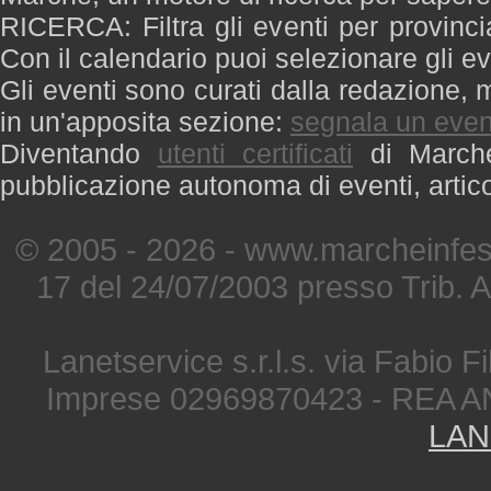
RICERCA: Filtra gli eventi per provinci
Con il calendario puoi selezionare gli ev
Gli eventi sono curati dalla redazione, m
in un'apposita sezione:
segnala un even
Diventando
utenti certificati
di Marche 
pubblicazione autonoma di eventi, artic
© 2005 - 2026 - www.marcheinfest
17 del 24/07/2003 presso Trib. 
Lanetservice s.r.l.s. via Fabio Fi
Imprese 02969870423 - REA A
LAN