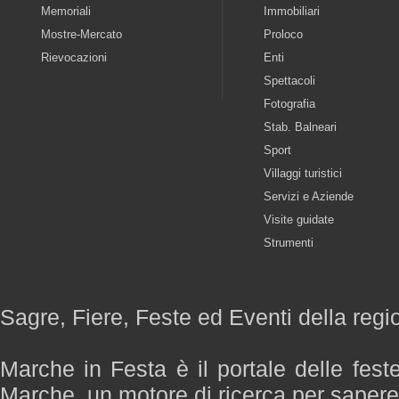
Memoriali
Immobiliari
Mostre-Mercato
Proloco
Rievocazioni
Enti
Spettacoli
Fotografia
Stab. Balneari
Sport
Villaggi turistici
Servizi e Aziende
Visite guidate
Strumenti
Sagre, Fiere, Feste ed Eventi della reg
Marche in Festa è il portale delle fest
Marche, un motore di ricerca per saper