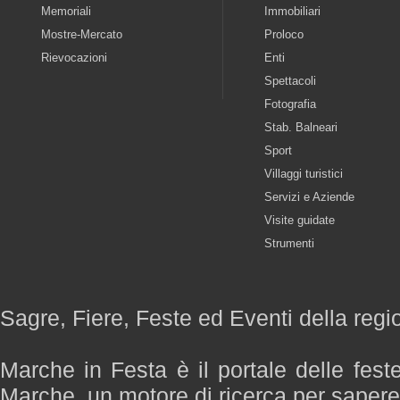
Memoriali
Immobiliari
Mostre-Mercato
Proloco
Rievocazioni
Enti
Spettacoli
Fotografia
Stab. Balneari
Sport
Villaggi turistici
Servizi e Aziende
Visite guidate
Strumenti
Sagre, Fiere, Feste ed Eventi della reg
Marche in Festa è il portale delle fest
Marche, un motore di ricerca per saper