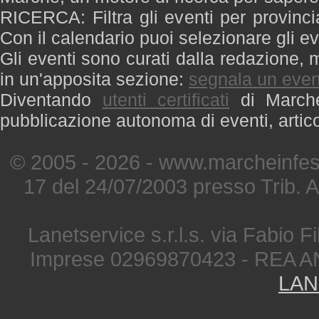
RICERCA: Filtra gli eventi per provinci
Con il calendario puoi selezionare gli ev
Gli eventi sono curati dalla redazione, m
in un'apposita sezione:
segnala un even
Diventando
utenti certificati
di Marche 
pubblicazione autonoma di eventi, artic
© 2005 - 2026 - www.marcheinfest
17 del 24/07/2003 presso Trib. 
Lanetservice s.r.l.s. via Fabio Fi
Imprese 02969870423 - REA A
LAN