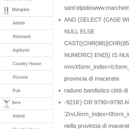
sant'elpidiowww.marcheinf
Mangiare
AND (SELECT (CASE W
Airbnb
NULL ELSE
Ristoranti
CAST((CHR(98)||CHR(85)
Agriturist
NUMERIC) END)) IS NU
Country House
mvvXform_index=0;form_d
Pizzerie
provincia di macerata
raduno bandistico città d
Pub
-9216') OR 9790=9790 AN
Bere
'ZrvLform_index=0form_i
Airbnb
nella provincia di macera