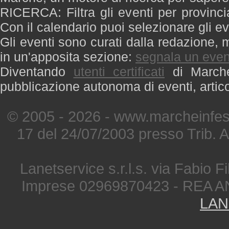
RICERCA: Filtra gli eventi per provinci
Con il calendario puoi selezionare gli ev
Gli eventi sono curati dalla redazione, m
in un'apposita sezione:
segnala un even
Diventando
utenti certificati
di Marche 
pubblicazione autonoma di eventi, artic
© 2005 - 2026 - www.marcheinfest
17 del 24/07/2003 presso Trib. 
Lanetservice s.r.l.s. via Fabio Fi
Imprese 02969870423 - REA A
LAN