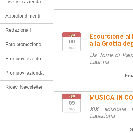
Inserisci azienda
Approfondimenti
Redazionali
ago
Escursione al
09
alla Grotta de
Fare promozione
2022
Da Torre di Palm
Promuovi evento
Laurina
Promuovi azienda
Esc
Ricevi Newsletter
ago
MUSICA IN C
09
XIX edizione fe
2022
Lapedona
S