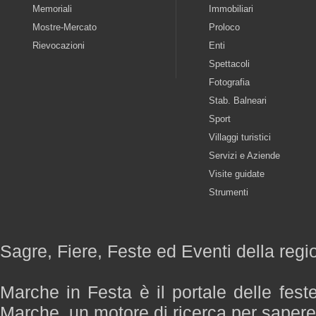
Memoriali
Immobiliari
Mostre-Mercato
Proloco
Rievocazioni
Enti
Spettacoli
Fotografia
Stab. Balneari
Sport
Villaggi turistici
Servizi e Aziende
Visite guidate
Strumenti
Sagre, Fiere, Feste ed Eventi della reg
Marche in Festa è il portale delle fest
Marche, un motore di ricerca per saper