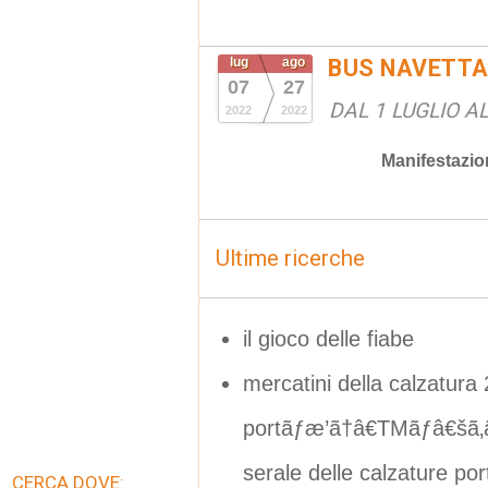
lug
ago
BUS NAVETTA
07
27
DAL 1 LUGLIO A
2022
2022
Manifestazio
Ultime ricerche
il gioco delle fiabe
mercatini della calzatura
portãƒæ’ã†â€TMãƒâ€šã‚â2
serale delle calzature por
CERCA DOVE: