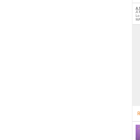
A 
A 
Lo
MA
R