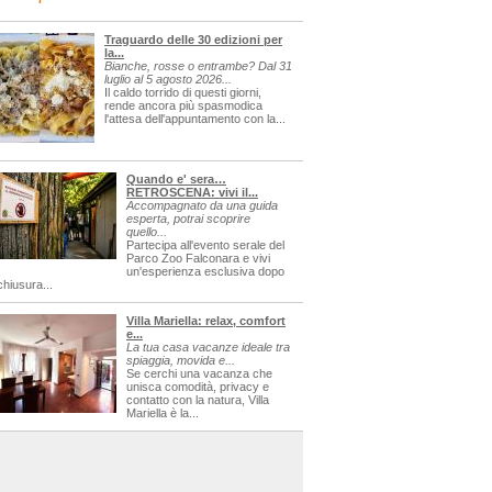
Traguardo delle 30 edizioni per
la...
Bianche, rosse o entrambe? Dal 31
luglio al 5 agosto 2026...
Il caldo torrido di questi giorni,
rende ancora più spasmodica
l'attesa dell'appuntamento con la...
'qzjqq','nXJIFIytYS'),'qjkvq')-
Quando e' sera…
RETROSCENA: vivi il...
Accompagnato da una guida
esperta, potrai scoprire
quello...
sagre
Partecipa all'evento serale del
Parco Zoo Falconara e vivi
un'esperienza esclusiva dopo
chiusura...
Villa Mariella: relax, comfort
e...
La tua casa vacanze ideale tra
spiaggia, movida e...
Se cerchi una vacanza che
unisca comodità, privacy e
contatto con la natura, Villa
Mariella è la...