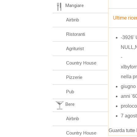
Mangiare
Ultime rice
Airbnb
Ristoranti
-3926'
NULL,N
Agriturist
-
Country House
xIbyfo
nella p
Pizzerie
giugno 
Pub
anni '6
Bere
proloco
7 agost
Airbnb
Guarda tutte 
Country House