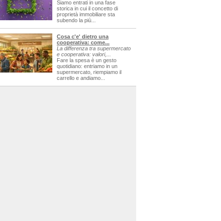
Siamo entrati in una fase
storica in cui il concetto di
proprietà immobiliare sta
subendo la più...
Cosa c'e' dietro una
cooperativa: come...
La differenza tra supermercato
e cooperativa: valori,...
Fare la spesa è un gesto
quotidiano: entriamo in un
supermercato, riempiamo il
carrello e andiamo...