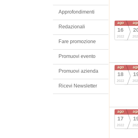
Approfondimenti
ago
ag
Redazionali
16
2
2022
202
Fare promozione
Promuovi evento
ago
ag
Promuovi azienda
18
1
2022
202
Ricevi Newsletter
ago
ag
17
1
2022
202