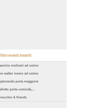
ltimi eventi inseriti
aurizio molinari ad osimo
on walter insero ad osimo
splorando porta maggiore
llotto porta comicità,...
inocchio & friends