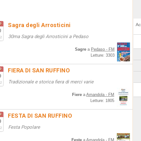
o
Sagra degli Arrosticini
Ac
0
30ma Sagra degli Arrosticini a Pedaso
2
Sagre
a
Pedaso - FM
Letture: 3303
o
FIERA DI SAN RUFFINO
9
Tradizionale e storica fiera di merci varie
2
Fiere
a
Amandola - FM
Letture: 1805
o
FESTA DI SAN RUFFINO
9
Festa Popolare
2
Feste
a
Amandola - FM