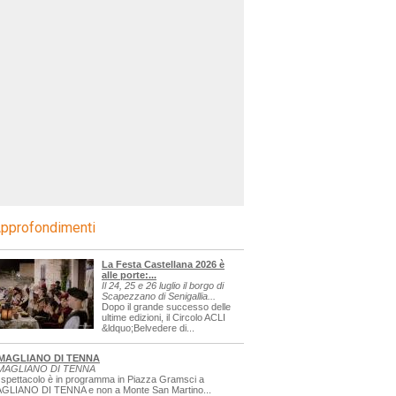
pprofondimenti
La Festa Castellana 2026 è
alle porte:...
Il 24, 25 e 26 luglio il borgo di
Scapezzano di Senigallia...
Dopo il grande successo delle
ultime edizioni, il Circolo ACLI
&ldquo;Belvedere di...
MAGLIANO DI TENNA
MAGLIANO DI TENNA
 spettacolo è in programma in Piazza Gramsci a
GLIANO DI TENNA e non a Monte San Martino...