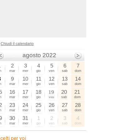
Chiudi il calendario
agosto 2022
1
2
3
4
5
6
7
n
mar
mer
gio
ven
sab
dom
8
9
10
11
12
13
14
n
mar
mer
gio
ven
sab
dom
5
16
17
18
19
20
21
n
mar
mer
gio
ven
sab
dom
2
23
24
25
26
27
28
n
mar
mer
gio
ven
sab
dom
9
30
31
1
2
3
4
n
mar
mer
gio
ven
sab
dom
celti per voi