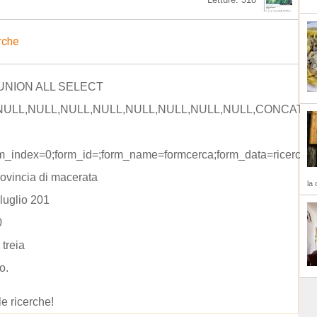
rche
 UNION ALL SELECT
ULL,NULL,NULL,NULL,NULL,NULL,NULL,NULL,CONCAT(CONCAT(
rm_index=0;form_id=;form_name=formcerca;form_data=ricerca=
rovincia di macerata
la 
luglio 201
0
 treia
o.
le ricerche!