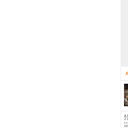
A
A 
A 
Lo
MA