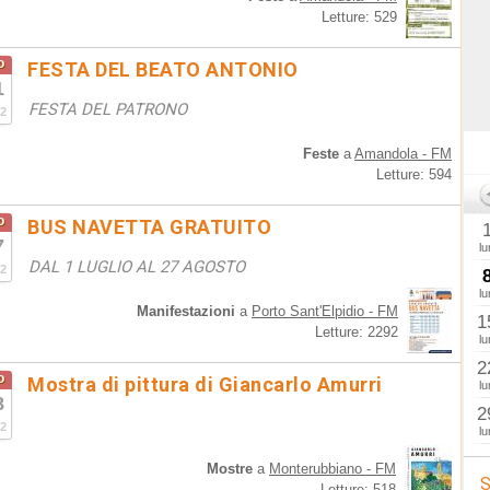
Letture: 529
o
FESTA DEL BEATO ANTONIO
1
FESTA DEL PATRONO
2
Feste
a
Amandola - FM
Letture: 594
o
BUS NAVETTA GRATUITO
7
lu
DAL 1 LUGLIO AL 27 AGOSTO
2
lu
Manifestazioni
a
Porto Sant'Elpidio - FM
1
Letture: 2292
lu
2
o
Mostra di pittura di Giancarlo Amurri
lu
8
2
2
lu
Mostre
a
Monterubbiano - FM
S
Letture: 518