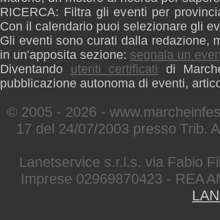
RICERCA: Filtra gli eventi per provinci
Con il calendario puoi selezionare gli ev
Gli eventi sono curati dalla redazione, m
in un'apposita sezione:
segnala un even
Diventando
utenti certificati
di Marche 
pubblicazione autonoma di eventi, artic
© 2005 - 2026 - www.marcheinfest
17 del 24/07/2003 presso Trib. 
Lanetservice s.r.l.s. via Fabio Fi
Imprese 02969870423 - REA A
LAN