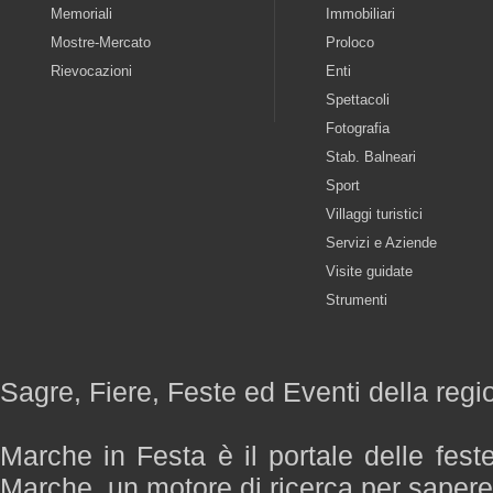
Memoriali
Immobiliari
Mostre-Mercato
Proloco
Rievocazioni
Enti
Spettacoli
Fotografia
Stab. Balneari
Sport
Villaggi turistici
Servizi e Aziende
Visite guidate
Strumenti
Sagre, Fiere, Feste ed Eventi della reg
Marche in Festa è il portale delle fest
Marche, un motore di ricerca per saper