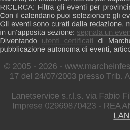
RICERCA: Filtra gli eventi per provinci
Con il calendario puoi selezionare gli ev
Gli eventi sono curati dalla redazione, m
in un'apposita sezione:
segnala un even
Diventando
utenti certificati
di Marche 
pubblicazione autonoma di eventi, artic
© 2005 - 2026 - www.marcheinfest
17 del 24/07/2003 presso Trib. 
Lanetservice s.r.l.s. via Fabio Fi
Imprese 02969870423 - REA A
LAN