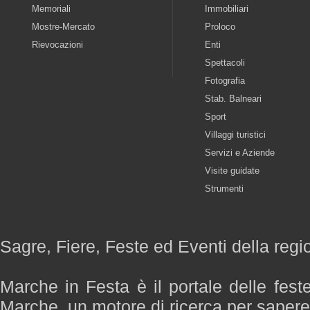
Memoriali
Immobiliari
Mostre-Mercato
Proloco
Rievocazioni
Enti
Spettacoli
Fotografia
Stab. Balneari
Sport
Villaggi turistici
Servizi e Aziende
Visite guidate
Strumenti
Sagre, Fiere, Feste ed Eventi della reg
Marche in Festa è il portale delle fest
Marche, un motore di ricerca per saper