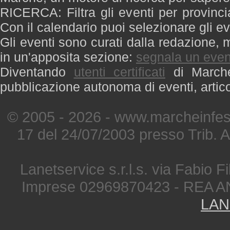
RICERCA: Filtra gli eventi per provinci
Con il calendario puoi selezionare gli ev
Gli eventi sono curati dalla redazione, m
in un'apposita sezione:
segnala un even
Diventando
utenti certificati
di Marche 
pubblicazione autonoma di eventi, artic
© 2005 - 2026 - www.marcheinfest
17 del 24/07/2003 presso Trib. 
Lanetservice s.r.l.s. via Fabio Fi
Imprese 02969870423 - REA A
LAN