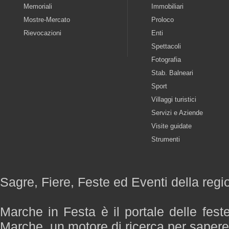
Memoriali
Immobiliari
Mostre-Mercato
Proloco
Rievocazioni
Enti
Spettacoli
Fotografia
Stab. Balneari
Sport
Villaggi turistici
Servizi e Aziende
Visite guidate
Strumenti
Sagre, Fiere, Feste ed Eventi della reg
Marche in Festa è il portale delle fest
Marche, un motore di ricerca per saper