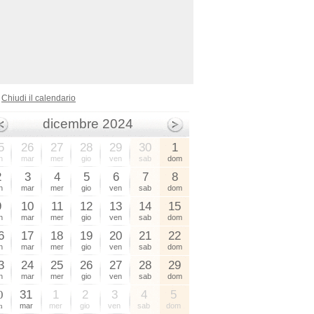
Chiudi il calendario
dicembre 2024
5
26
27
28
29
30
1
n
mar
mer
gio
ven
sab
dom
2
3
4
5
6
7
8
n
mar
mer
gio
ven
sab
dom
9
10
11
12
13
14
15
n
mar
mer
gio
ven
sab
dom
6
17
18
19
20
21
22
n
mar
mer
gio
ven
sab
dom
3
24
25
26
27
28
29
n
mar
mer
gio
ven
sab
dom
0
31
1
2
3
4
5
n
mar
mer
gio
ven
sab
dom