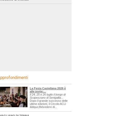
pprofondimenti
La Festa Castellana 2026 è
alle porte:...
Il 24, 25 e 26 luglio il borgo di
Scapezzano di Senigallia...
Dopo il grande successo delle
ultime edizioni, il Circolo ACLI
&ldquo;Belvedere di...
MAGLIANO DI TENNA