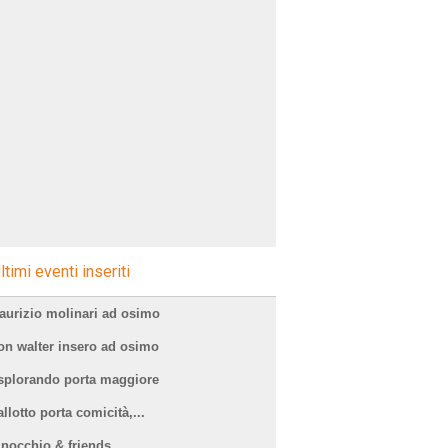
ltimi eventi inseriti
aurizio molinari ad osimo
on walter insero ad osimo
splorando porta maggiore
llotto porta comicità,...
inocchio & friends