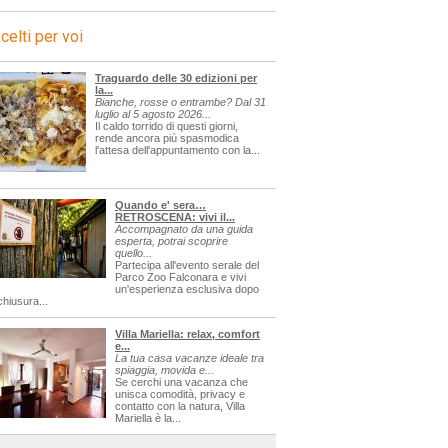
celti per voi
Traguardo delle 30 edizioni per
la...
Bianche, rosse o entrambe? Dal 31
luglio al 5 agosto 2026...
Il caldo torrido di questi giorni,
rende ancora più spasmodica
l'attesa dell'appuntamento con la...
Quando e' sera…
RETROSCENA: vivi il...
Accompagnato da una guida
esperta, potrai scoprire
quello...
Partecipa all'evento serale del
Parco Zoo Falconara e vivi
un'esperienza esclusiva dopo
chiusura...
Villa Mariella: relax, comfort
e...
La tua casa vacanze ideale tra
spiaggia, movida e...
Se cerchi una vacanza che
unisca comodità, privacy e
contatto con la natura, Villa
Mariella è la...