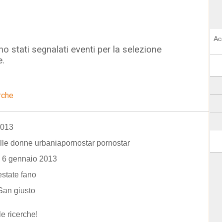
Ac
o stati segnalati eventi per la selezione
e.
rche
2013
elle donne urbaniapornostar pornostar
i 6 gennaio 2013
estate fano
San giusto
le ricerche!