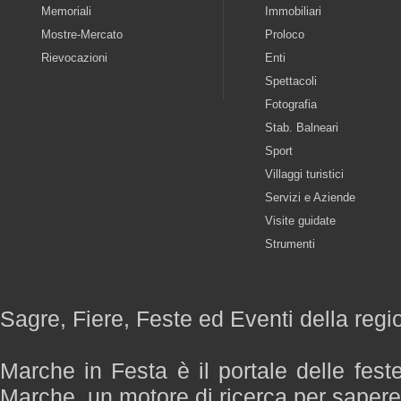
Memoriali
Immobiliari
Mostre-Mercato
Proloco
Rievocazioni
Enti
Spettacoli
Fotografia
Stab. Balneari
Sport
Villaggi turistici
Servizi e Aziende
Visite guidate
Strumenti
Sagre, Fiere, Feste ed Eventi della reg
Marche in Festa è il portale delle fest
Marche, un motore di ricerca per saper