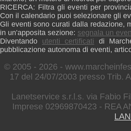
RICERCA: Filtra gli eventi per provinci
Con il calendario puoi selezionare gli ev
Gli eventi sono curati dalla redazione, m
in un'apposita sezione:
segnala un even
Diventando
utenti certificati
di Marche 
pubblicazione autonoma di eventi, artic
© 2005 - 2026 - www.marcheinfest
17 del 24/07/2003 presso Trib. 
Lanetservice s.r.l.s. via Fabio Fi
Imprese 02969870423 - REA A
LAN