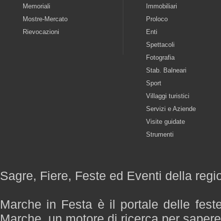
Memoriali
Immobiliari
Mostre-Mercato
Proloco
Rievocazioni
Enti
Spettacoli
Fotografia
Stab. Balneari
Sport
Villaggi turistici
Servizi e Aziende
Visite guidate
Strumenti
Sagre, Fiere, Feste ed Eventi della reg
Marche in Festa è il portale delle fest
Marche, un motore di ricerca per saper