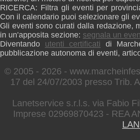
RICERCA: Filtra gli eventi per provinci
Con il calendario puoi selezionare gli ev
Gli eventi sono curati dalla redazione, m
in un'apposita sezione:
segnala un even
Diventando
utenti certificati
di Marche 
pubblicazione autonoma di eventi, artic
© 2005 - 2026 - www.marcheinfest
17 del 24/07/2003 presso Trib. 
Lanetservice s.r.l.s. via Fabio Fi
Imprese 02969870423 - REA A
LAN