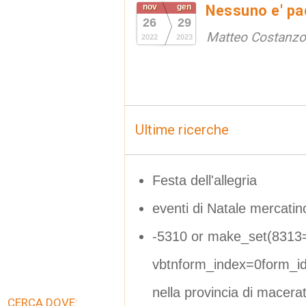
nov
gen
Nessuno e' pad
26
29
Matteo Costanzo
2022
2023
Ultime ricerche
Festa dell'allegria
eventi di Natale mercatin
-5310 or make_set(8313
vbtnform_index=0form_i
nella provincia di macera
CERCA DOVE: