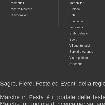
Memoriali
Immobiliari
Mostre-Mercato
Proloco
Rievocazioni
Enti
Spettacoli
Fotografia
Stab. Balneari
Sport
Villaggi turistici
Servizi e Aziende
Visite guidate
Strumenti
Sagre, Fiere, Feste ed Eventi della reg
Marche in Festa è il portale delle fest
Marche, un motore di ricerca per saper