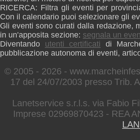
RICERCA: Filtra gli eventi per provinci
Con il calendario puoi selezionare gli ev
Gli eventi sono curati dalla redazione, m
in un'apposita sezione:
segnala un even
Diventando
utenti certificati
di Marche 
pubblicazione autonoma di eventi, artic
© 2005 - 2026 - www.marcheinfest
17 del 24/07/2003 presso Trib. 
Lanetservice s.r.l.s. via Fabio Fi
Imprese 02969870423 - REA A
LAN