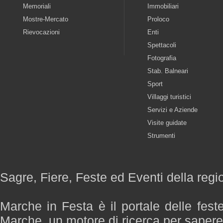
Memoriali
Immobiliari
Mostre-Mercato
Proloco
Rievocazioni
Enti
Spettacoli
Fotografia
Stab. Balneari
Sport
Villaggi turistici
Servizi e Aziende
Visite guidate
Strumenti
Sagre, Fiere, Feste ed Eventi della reg
Marche in Festa è il portale delle fest
Marche, un motore di ricerca per saper