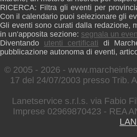
RICERCA: Filtra gli eventi per provinci
Con il calendario puoi selezionare gli ev
Gli eventi sono curati dalla redazione, m
in un'apposita sezione:
segnala un even
Diventando
utenti certificati
di Marche 
pubblicazione autonoma di eventi, artic
© 2005 - 2026 - www.marcheinfest
17 del 24/07/2003 presso Trib. 
Lanetservice s.r.l.s. via Fabio Fi
Imprese 02969870423 - REA A
LAN