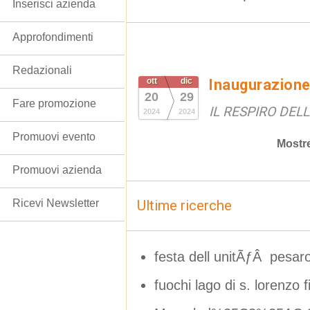
Inserisci azienda
Approfondimenti
Redazionali
ott
dic
Inaugurazione
20
29
Fare promozione
IL RESPIRO DEL
2024
2024
Promuovi evento
Mostr
Promuovi azienda
Ricevi Newsletter
Ultime ricerche
festa dell unitÃƒÂ pesar
fuochi lago di s. lorenzo 