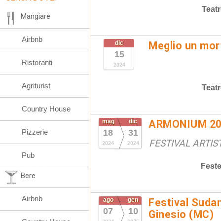
Teat
Mangiare
Airbnb
dic
Meglio un mort
15
Ristoranti
2024
Agriturist
Teat
Country House
mag
dic
ARMONIUM 20
Pizzerie
18
31
FESTIVAL ARTIS
2024
2024
Pub
Fest
Bere
Airbnb
ago
gen
Festival Suda
07
10
Ginesio (MC)