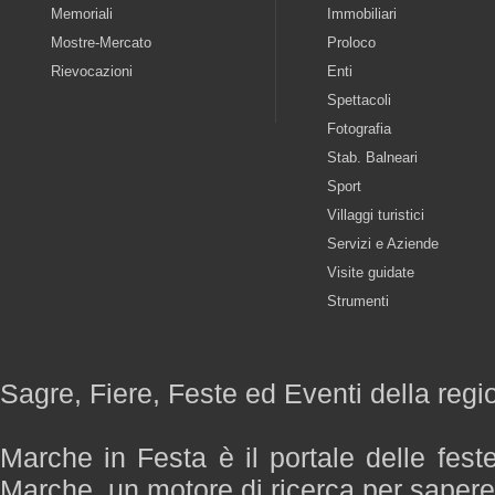
Memoriali
Immobiliari
Mostre-Mercato
Proloco
Rievocazioni
Enti
Spettacoli
Fotografia
Stab. Balneari
Sport
Villaggi turistici
Servizi e Aziende
Visite guidate
Strumenti
Sagre, Fiere, Feste ed Eventi della reg
Marche in Festa è il portale delle fest
Marche, un motore di ricerca per saper