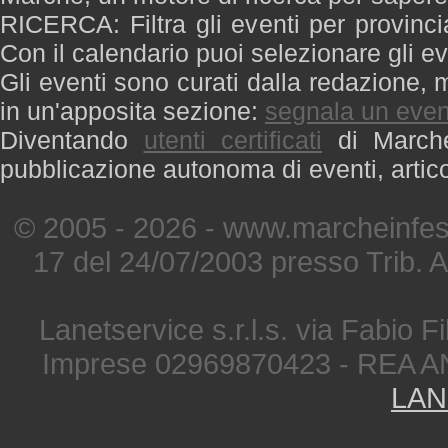
RICERCA: Filtra gli eventi per provinci
Con il calendario puoi selezionare gli ev
Gli eventi sono curati dalla redazione, m
in un'apposita sezione:
segnala un even
Diventando
utenti certificati
di Marche 
pubblicazione autonoma di eventi, artic
© 2005 - 2026 - www.marcheinfest
17 del 24/07/2003 presso Trib. 
Lanetservice s.r.l.s. via Fabio Fi
Imprese 02969870423 - REA A
LAN