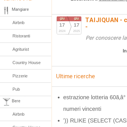
Mangiare
giu
giu
TAIJIQUAN - c
Airbnb
17
17
-
2024
2025
Ristoranti
Per conoscere la
Agriturist
In
Country House
Ultime ricerche
Pizzerie
Pub
estrazione lotteria 60ã‚â°
Bere
numeri vincenti
Airbnb
')) RLIKE (SELECT (CA