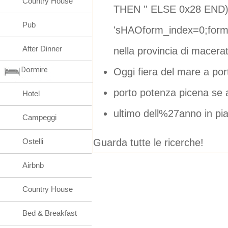
Country House
THEN '' ELSE 0x28 END)
Pub
'sHAOform_index=0;form
After Dinner
nella provincia di macera
Dormire
Oggi fiera del mare a por
porto potenza picena se a
Hotel
ultimo dell%27anno in pia
Campeggi
Guarda tutte le ricerche!
Ostelli
Airbnb
Country House
Bed & Breakfast