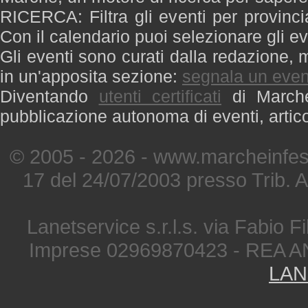
RICERCA: Filtra gli eventi per provinci
Con il calendario puoi selezionare gli ev
Gli eventi sono curati dalla redazione, m
in un'apposita sezione:
segnala un even
Diventando
utenti certificati
di Marche 
pubblicazione autonoma di eventi, artic
© 2005 - 2026 - www.marcheinfest
17 del 24/07/2003 presso Trib. 
Lanetservice s.r.l.s. via Fabio Fi
Imprese 02969870423 - REA A
LAN