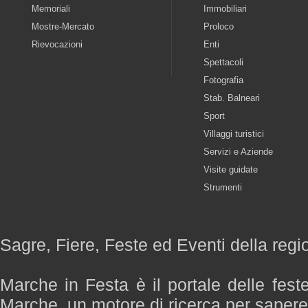
Memoriali
Immobiliari
Mostre-Mercato
Proloco
Rievocazioni
Enti
Spettacoli
Fotografia
Stab. Balneari
Sport
Villaggi turistici
Servizi e Aziende
Visite guidate
Strumenti
Sagre, Fiere, Feste ed Eventi della reg
Marche in Festa è il portale delle fest
Marche, un motore di ricerca per saper