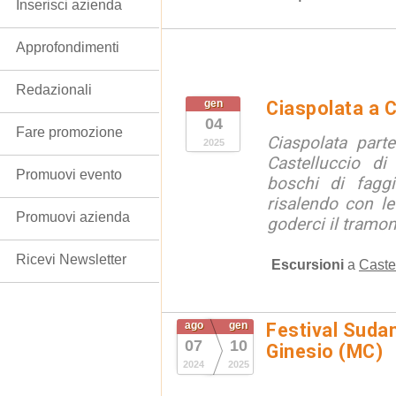
Inserisci azienda
Approfondimenti
Redazionali
gen
Ciaspolata a C
04
Fare promozione
Ciaspolata part
2025
Castelluccio di
Promuovi evento
boschi di fagg
risalendo con le
Promuovi azienda
goderci il tramon
Ricevi Newsletter
Escursioni
a
Caste
ago
gen
Festival Suda
07
10
Ginesio (MC)
2024
2025