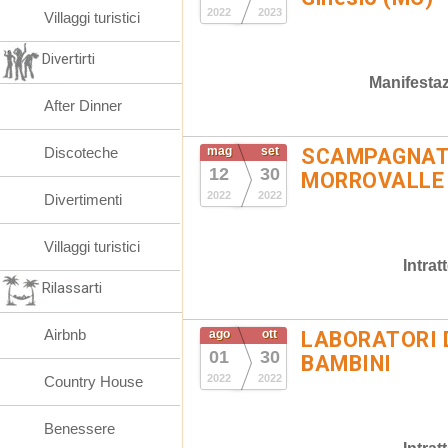
2022
2023
Villaggi turistici
Divertirti
Manifestaz
After Dinner
Discoteche
mag
set
SCAMPAGNATA
12
30
MORROVALLE
2022
2022
Divertimenti
Villaggi turistici
Intra
Rilassarti
Airbnb
ago
ott
LABORATORI 
01
30
BAMBINI
2022
2022
Country House
Benessere