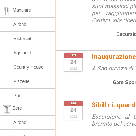
suoi massicci pi
Mangiare
per raggiunger
Cattivo, alla ricer
Airbnb
Escursi
Ristoranti
Agriturist
set
Inaugurazione
24
Country House
A San orenzo di 
2022
Pizzerie
Gare-Spor
Pub
set
Sibillini: quan
Bere
24
Escursione al 
2022
Airbnb
bramito del cerv