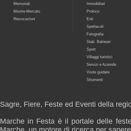
Memoriali
Immobiliari
Mostre-Mercato
Proloco
Rievocazioni
Enti
Spettacoli
Fotografia
Stab. Balneari
Sport
Villaggi turistici
Servizi e Aziende
Visite guidate
Strumenti
Sagre, Fiere, Feste ed Eventi della reg
Marche in Festa è il portale delle fest
Marche, un motore di ricerca per saper