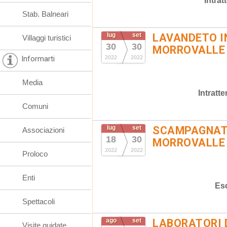
Intra
Stab. Balneari
lug
set
LAVANDETO I
Villaggi turistici
30
30
MORROVALLE
Informarti
2022
2022
Media
Intratt
Comuni
lug
set
SCAMPAGNATA
Associazioni
18
30
MORROVALLE
2022
2022
Proloco
Enti
Es
Spettacoli
ago
set
LABORATORI 
Visite guidate