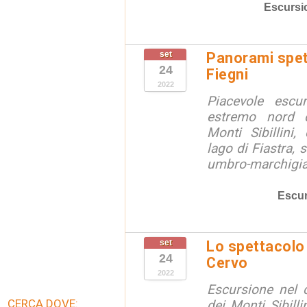
Escursi
set
Panorami spet
24
Fiegni
2022
Piacevole escu
estremo nord 
Monti Sibillini
lago di Fiastra, s
umbro-marchigian
Escur
set
Lo spettacolo 
24
Cervo
2022
Escursione nel 
CERCA DOVE:
dei Monti Sibilli