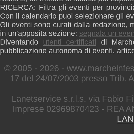
RICERCA: Filtra gli eventi per provinci
Con il calendario puoi selezionare gli ev
Gli eventi sono curati dalla redazione, m
in un'apposita sezione:
segnala un even
Diventando
utenti certificati
di Marche 
pubblicazione autonoma di eventi, artic
© 2005 - 2026 - www.marcheinfest
17 del 24/07/2003 presso Trib. 
Lanetservice s.r.l.s. via Fabio Fi
Imprese 02969870423 - REA A
LAN