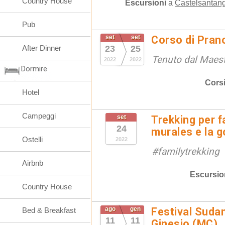
Country House
Escursioni
a
Castelsantang
Pub
set
set
Corso di Pran
After Dinner
23
25
Tenuto dal Maest
2022
2022
Dormire
Cors
Hotel
Campeggi
set
Trekking per f
24
murales e la g
Ostelli
2022
#familytrekking
Airbnb
Escursio
Country House
ago
gen
Festival Suda
Bed & Breakfast
11
11
Ginesio (MC)