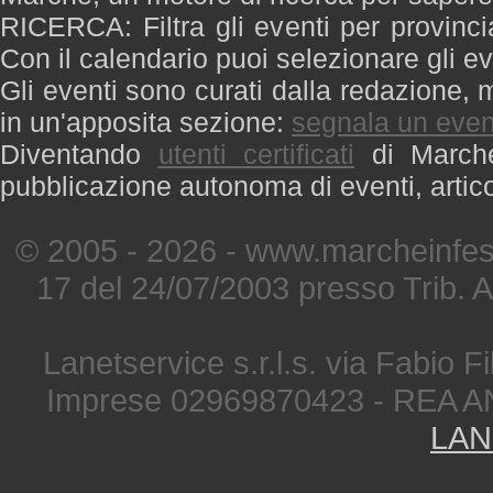
RICERCA: Filtra gli eventi per provinci
Con il calendario puoi selezionare gli ev
Gli eventi sono curati dalla redazione, m
in un'apposita sezione:
segnala un even
Diventando
utenti certificati
di Marche 
pubblicazione autonoma di eventi, artic
© 2005 - 2026 - www.marcheinfest
17 del 24/07/2003 presso Trib. 
Lanetservice s.r.l.s. via Fabio Fi
Imprese 02969870423 - REA A
LAN