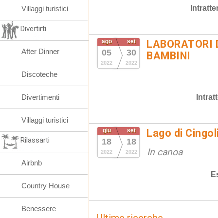
Intratt
Villaggi turistici
Divertirti
ago
set
LABORATORI 
After Dinner
05
30
BAMBINI
2022
2022
Discoteche
Intra
Divertimenti
Villaggi turistici
giu
set
Lago di Cingol
Rilassarti
18
18
In canoa
2022
2022
Airbnb
E
Country House
Benessere