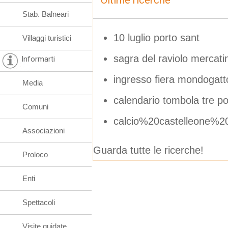
Ultime ricerche
Stab. Balneari
10 luglio porto sant
Villaggi turistici
sagra del raviolo merca
Informarti
ingresso fiera mondogatt
Media
calendario tombola tre po
Comuni
calcio%20castelleone%
Associazioni
Guarda tutte le ricerche!
Proloco
Enti
Spettacoli
Visite guidate