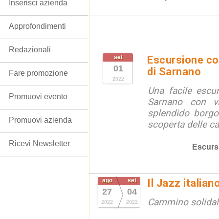
Inserisci azienda
Approfondimenti
Redazionali
set
Escursione con
01
di Sarnano
Fare promozione
2022
Una facile escu
Promuovi evento
Sarnano con vis
splendido borgo
Promuovi azienda
scoperta delle ca
Ricevi Newsletter
Escurs
ago
set
Il Jazz italian
27
04
Cammino solidal
2022
2022