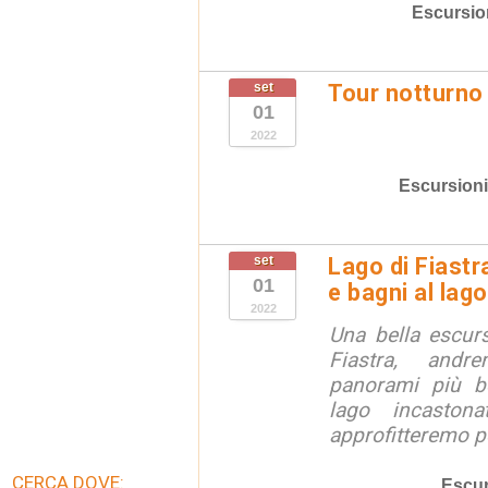
Escursio
set
Tour notturno 
01
2022
Escursioni
set
Lago di Fiastr
01
e bagni al lago
2022
Una bella escur
Fiastra, andr
panorami più be
lago incaston
approfitteremo pe
CERCA DOVE:
Escur