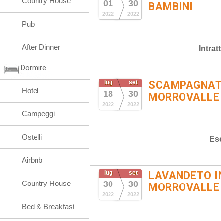
Country House
01
30
BAMBINI
2022
2022
Pub
After Dinner
Intra
Dormire
lug
set
SCAMPAGNATA
Hotel
18
30
MORROVALLE
2022
2022
Campeggi
Ostelli
Es
Airbnb
lug
set
LAVANDETO I
Country House
30
30
MORROVALLE
2022
2022
Bed & Breakfast