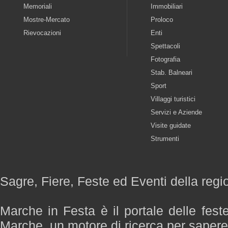
Memoriali
Immobiliari
Mostre-Mercato
Proloco
Rievocazioni
Enti
Spettacoli
Fotografia
Stab. Balneari
Sport
Villaggi turistici
Servizi e Aziende
Visite guidate
Strumenti
Sagre, Fiere, Feste ed Eventi della reg
Marche in Festa è il portale delle fest
Marche, un motore di ricerca per saper