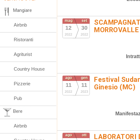
Mangiare
mag
set
SCAMPAGNATA
Airbnb
12
30
MORROVALLE
2022
2022
Ristoranti
Agriturist
Intra
Country House
ago
gen
Festival Suda
Pizzerie
11
11
Ginesio (MC)
2022
2023
Pub
Bere
Manifestaz
Airbnb
ago
ott
LABORATORI 