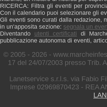
RICERCA: Filtra gli eventi per provinci
Con il calendario puoi selezionare gli ev
Gli eventi sono curati dalla redazione, m
in un'apposita sezione:
segnala un even
Diventando
utenti certificati
di Marche 
pubblicazione autonoma di eventi, artic
© 2005 - 2026 - www.marcheinfest
17 del 24/07/2003 presso Trib. 
Lanetservice s.r.l.s. via Fabio Fi
Imprese 02969870423 - REA A
LAN