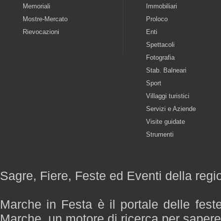
Memoriali
Immobiliari
Mostre-Mercato
Proloco
Rievocazioni
Enti
Spettacoli
Fotografia
Stab. Balneari
Sport
Villaggi turistici
Servizi e Aziende
Visite guidate
Strumenti
Sagre, Fiere, Feste ed Eventi della reg
Marche in Festa è il portale delle fest
Marche, un motore di ricerca per saper