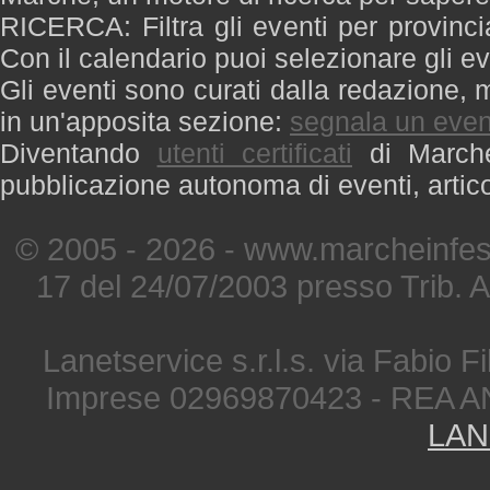
RICERCA: Filtra gli eventi per provinci
Con il calendario puoi selezionare gli ev
Gli eventi sono curati dalla redazione, m
in un'apposita sezione:
segnala un even
Diventando
utenti certificati
di Marche 
pubblicazione autonoma di eventi, artic
© 2005 - 2026 - www.marcheinfest
17 del 24/07/2003 presso Trib. 
Lanetservice s.r.l.s. via Fabio Fi
Imprese 02969870423 - REA A
LAN