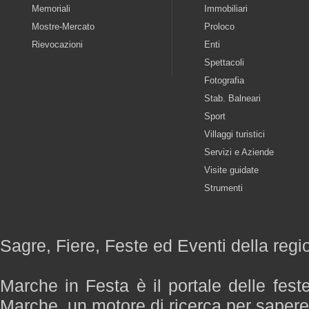
Memoriali
Immobiliari
Mostre-Mercato
Proloco
Rievocazioni
Enti
Spettacoli
Fotografia
Stab. Balneari
Sport
Villaggi turistici
Servizi e Aziende
Visite guidate
Strumenti
Sagre, Fiere, Feste ed Eventi della reg
Marche in Festa è il portale delle fest
Marche, un motore di ricerca per saper