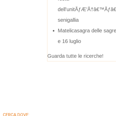
dell'unitÃƒÆ’Ã†â€™Ãƒâ
senigallia
Matelicasagra delle sagre
e 16 luglio
Guarda tutte le ricerche!
CERCA DOVE: