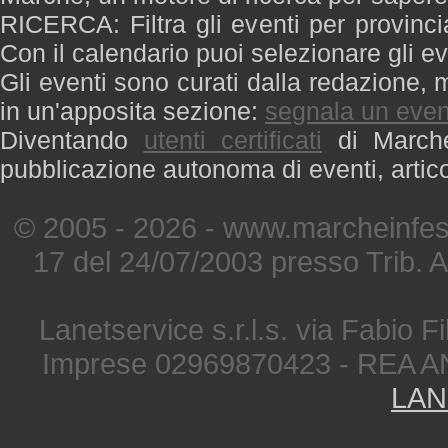
RICERCA: Filtra gli eventi per provinci
Con il calendario puoi selezionare gli ev
Gli eventi sono curati dalla redazione, m
in un'apposita sezione:
segnala un even
Diventando
utenti certificati
di Marche 
pubblicazione autonoma di eventi, artic
© 2005 - 2026 - www.marcheinfest
17 del 24/07/2003 presso Trib. 
Lanetservice s.r.l.s. via Fabio Fi
Imprese 02969870423 - REA A
LAN