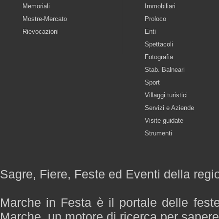
Memoriali
Immobiliari
Mostre-Mercato
Proloco
Rievocazioni
Enti
Spettacoli
Fotografia
Stab. Balneari
Sport
Villaggi turistici
Servizi e Aziende
Visite guidate
Strumenti
Sagre, Fiere, Feste ed Eventi della reg
Marche in Festa è il portale delle fest
Marche, un motore di ricerca per saper