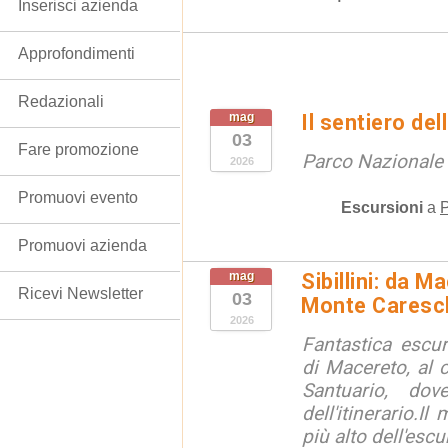
Inserisci azienda
Approfondimenti
Redazionali
mag
Il sentiero de
03
Fare promozione
Parco Nazionale d
2026
Promuovi evento
Escursioni
a
P
Promuovi azienda
mag
Sibillini: da 
Ricevi Newsletter
03
Monte Caresc
2026
Fantastica escur
di Macereto, al 
Santuario, do
dell'itinerario.I
più alto dell'escu