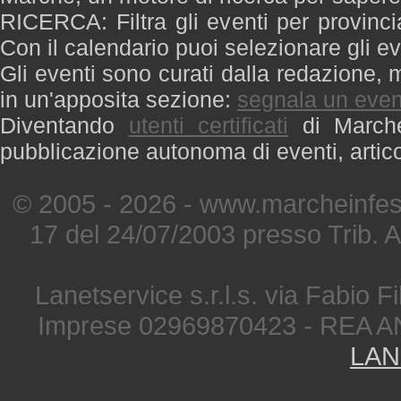
RICERCA: Filtra gli eventi per provinci
Con il calendario puoi selezionare gli ev
Gli eventi sono curati dalla redazione, m
in un'apposita sezione:
segnala un even
Diventando
utenti certificati
di Marche 
pubblicazione autonoma di eventi, artic
© 2005 - 2026 - www.marcheinfest
17 del 24/07/2003 presso Trib. 
Lanetservice s.r.l.s. via Fabio Fi
Imprese 02969870423 - REA A
LAN