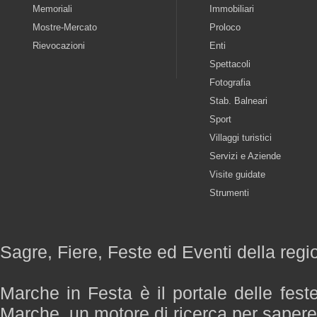
Memoriali
Immobiliari
Mostre-Mercato
Proloco
Rievocazioni
Enti
Spettacoli
Fotografia
Stab. Balneari
Sport
Villaggi turistici
Servizi e Aziende
Visite guidate
Strumenti
Sagre, Fiere, Feste ed Eventi della reg
Marche in Festa è il portale delle fest
Marche, un motore di ricerca per saper