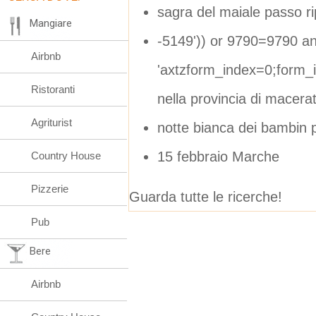
sagra del maiale passo r
Mangiare
-5149')) or 9790=9790 and
Airbnb
'axtzform_index=0;form
Ristoranti
nella provincia di macera
Agriturist
notte bianca dei bambin p
15 febbraio Marche
Country House
Pizzerie
Guarda tutte le ricerche!
Pub
Bere
Airbnb