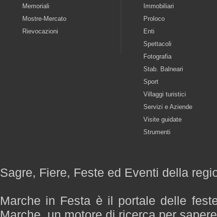
Memoriali
Immobiliari
Mostre-Mercato
Proloco
Rievocazioni
Enti
Spettacoli
Fotografia
Stab. Balneari
Sport
Villaggi turistici
Servizi e Aziende
Visite guidate
Strumenti
Sagre, Fiere, Feste ed Eventi della reg
Marche in Festa è il portale delle fest
Marche, un motore di ricerca per saper