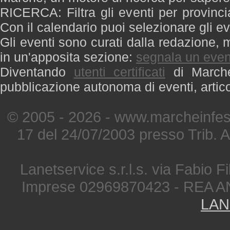
RICERCA: Filtra gli eventi per provinci
Con il calendario puoi selezionare gli ev
Gli eventi sono curati dalla redazione, m
in un'apposita sezione:
segnala un even
Diventando
utenti certificati
di Marche 
pubblicazione autonoma di eventi, artic
© 2005 - 2026 - www.marcheinfest
17 del 24/07/2003 presso Trib. 
Lanetservice s.r.l.s. via Fabio Fi
Imprese 02969870423 - REA A
LAN