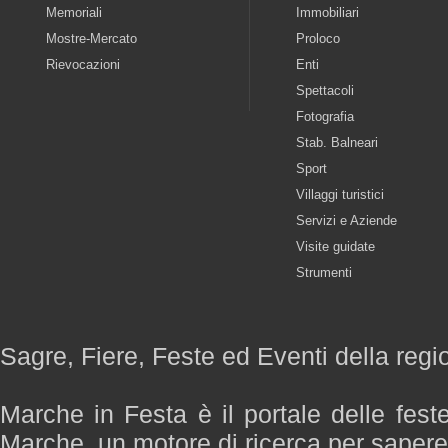
Memoriali
Immobiliari
Mostre-Mercato
Proloco
Rievocazioni
Enti
Spettacoli
Fotografia
Stab. Balneari
Sport
Villaggi turistici
Servizi e Aziende
Visite guidate
Strumenti
Sagre, Fiere, Feste ed Eventi della reg
Marche in Festa è il portale delle fest
Marche, un motore di ricerca per saper