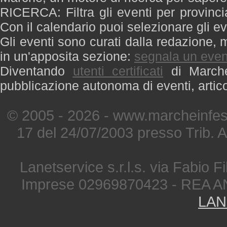
RICERCA: Filtra gli eventi per provinci
Con il calendario puoi selezionare gli ev
Gli eventi sono curati dalla redazione, m
in un'apposita sezione:
segnala un even
Diventando
utenti certificati
di Marche 
pubblicazione autonoma di eventi, artic
© 2005 - 2026 - www.marcheinfest
17 del 24/07/2003 presso Trib. 
Lanetservice s.r.l.s. via Fabio Fi
Imprese 02969870423 - REA A
LAN