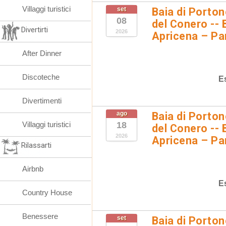
Villaggi turistici
set
Baia di Porto
08
del Conero -- 
Divertirti
2026
Apricena – Pa
After Dinner
Discoteche
E
Divertimenti
ago
Baia di Porto
Villaggi turistici
18
del Conero -- 
2026
Apricena – Pa
Rilassarti
Airbnb
E
Country House
Benessere
set
Baia di Porto