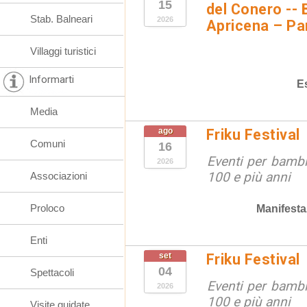
15
del Conero -- 
Stab. Balneari
2026
Apricena – Pa
Villaggi turistici
Informarti
E
Media
ago
Friku Festival
Comuni
16
Eventi per bambin
2026
100 e più anni
Associazioni
Proloco
Manifesta
Enti
set
Friku Festival
04
Spettacoli
Eventi per bambin
2026
100 e più anni
Visite guidate