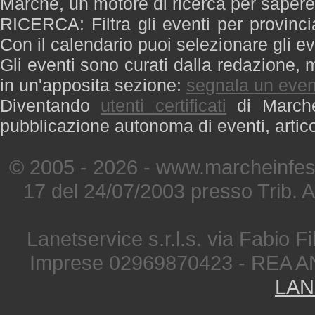
Marche, un motore di ricerca per saper
RICERCA: Filtra gli eventi per provinci
Con il calendario puoi selezionare gli ev
Gli eventi sono curati dalla redazione, m
in un'apposita sezione:
segnala un even
Diventando
utenti certificati
di Marche 
pubblicazione autonoma di eventi, artic
© 2005 - 2026 - www.marcheinfest
17 del 24/07/2003 presso Trib. 
Lanetservice s.r.l.s. via Fabio Fi
Imprese 02969870423 - REA A
LAN