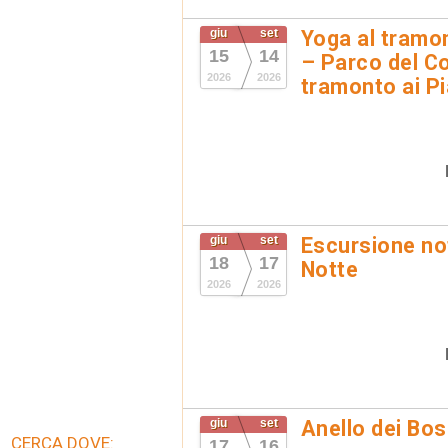
giu
set
Yoga al tramon
15
14
– Parco del Co
2026
2026
tramonto ai Pi
giu
set
Escursione not
18
17
Notte
2026
2026
giu
set
Anello dei Bo
CERCA DOVE:
17
16