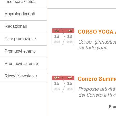
Inserisci azienda
Approfondimenti
Redazionali
ott
ott
CORSO YOGA 
13
13
Fare promozione
Corso ginnastic
2025
2026
metodo yoga
Promuovi evento
Promuovi azienda
Ricevi Newsletter
giu
set
Conero Summ
15
15
Proposte attività
2026
2026
del Conero e Riv
Esc