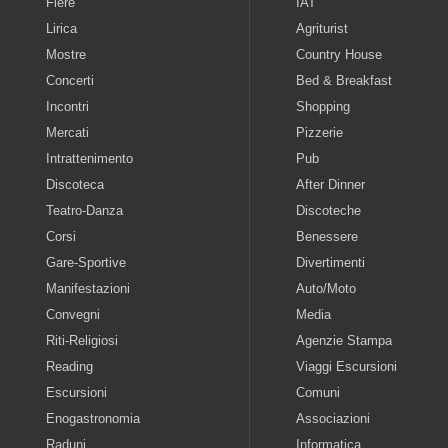
Fiere
IAT
Lirica
Agriturist
Mostre
Country House
Concerti
Bed & Breakfast
Incontri
Shopping
Mercati
Pizzerie
Intrattenimento
Pub
Discoteca
After Dinner
Teatro-Danza
Discoteche
Corsi
Benessere
Gare-Sportive
Divertimenti
Manifestazioni
Auto/Moto
Convegni
Media
Riti-Religiosi
Agenzie Stampa
Reading
Viaggi Escursioni
Escursioni
Comuni
Enogastronomia
Associazioni
Raduni
Informatica