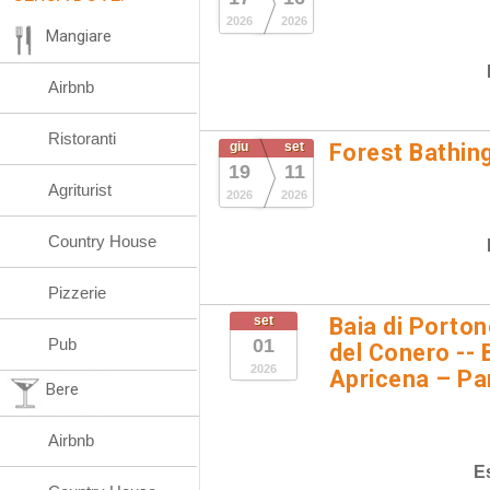
2026
2026
Mangiare
Airbnb
Ristoranti
giu
set
Forest Bathin
19
11
Agriturist
2026
2026
Country House
Pizzerie
set
Baia di Porto
Pub
01
del Conero -- 
2026
Apricena – Pa
Bere
Airbnb
E