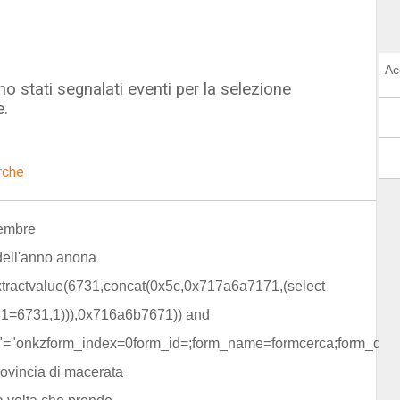
Ac
o stati segnalati eventi per la selezione
e.
rche
embre
dell'anno anona
extractvalue(6731,concat(0x5c,0x717a6a7171,(select
731=6731,1))),0x716a6b7671)) and
z"="onkzform_index=0form_id=;form_name=formcerca;form_data
rovincia di macerata