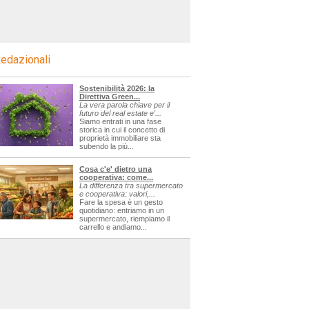
edazionali
Sostenibilità 2026: la
Direttiva Green...
La vera parola chiave per il
futuro del real estate e'...
Siamo entrati in una fase
storica in cui il concetto di
proprietà immobiliare sta
subendo la più...
Cosa c'e' dietro una
cooperativa: come...
La differenza tra supermercato
e cooperativa: valori,...
Fare la spesa è un gesto
quotidiano: entriamo in un
supermercato, riempiamo il
carrello e andiamo...