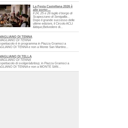
La Festa Castellana 2026 è
alle porte:...
Il 24, 25 e 26 luglio il borgo di
Scapezzano di Senigallia...
Dopo il grande successo delle
ultime edizioni, il Circolo ACLI
&ldquo;Belvedere di...
MAGLIANO DI TENNA
MAGLIANO DI TENNA
 spettacolo è in programma in Piazza Gramsci a
GLIANO DI TENNA e non a Monte San Martino...
MAGLIANO DI TELLA
MAGLIANO DI TENNA
 spettacolo di svolgerà&nbsp; in Piazza Gramsci a
GLIANO DI TENNA e non a MONTE SAN...