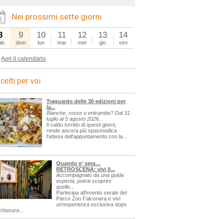
Nei prossimi sette giorni
8
9
10
11
12
13
14
ab
dom
lun
mar
mer
gio
ven
Apri il calendario
celti per voi
Traguardo delle 30 edizioni per
la...
Bianche, rosse o entrambe? Dal 31
luglio al 5 agosto 2026...
Il caldo torrido di questi giorni,
rende ancora più spasmodica
l'attesa dell'appuntamento con la...
Quando e' sera…
RETROSCENA: vivi il...
Accompagnato da una guida
esperta, potrai scoprire
quello...
Partecipa all'evento serale del
Parco Zoo Falconara e vivi
un'esperienza esclusiva dopo
chiusura...