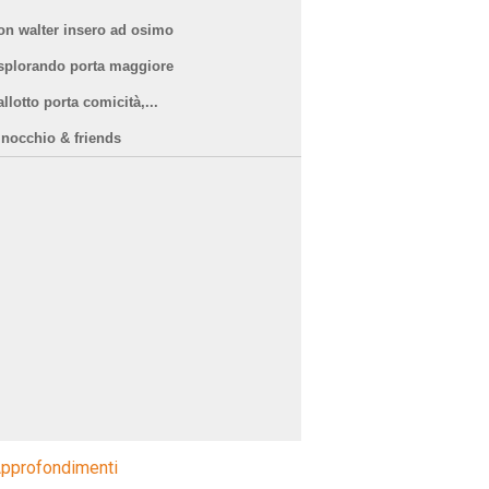
on walter insero ad osimo
splorando porta maggiore
llotto porta comicità,...
inocchio & friends
pprofondimenti