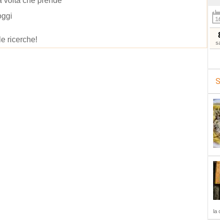
a volta che prende
oggi
le ricerche!
s
S
la 