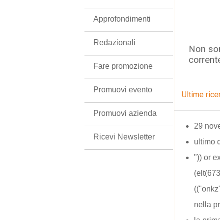
Approfondimenti
Redazionali
Non son
corrent
Fare promozione
Promuovi evento
Ultime rice
Promuovi azienda
29 nov
Ricevi Newsletter
ultimo 
")) or 
(elt(6
(("onk
nella p