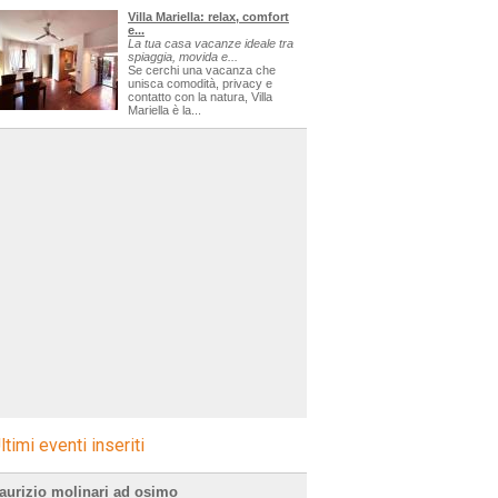
Villa Mariella: relax, comfort
e...
La tua casa vacanze ideale tra
spiaggia, movida e...
Se cerchi una vacanza che
unisca comodità, privacy e
contatto con la natura, Villa
Mariella è la...
ltimi eventi inseriti
aurizio molinari ad osimo