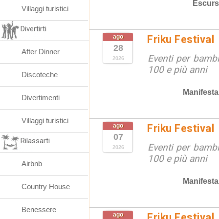
Escurs
Villaggi turistici
Divertirti
ago
Friku Festival
28
After Dinner
Eventi per bambin
2026
100 e più anni
Discoteche
Manifesta
Divertimenti
Villaggi turistici
ago
Friku Festival
07
Rilassarti
Eventi per bambin
2026
100 e più anni
Airbnb
Manifesta
Country House
Benessere
ago
Friku Festival