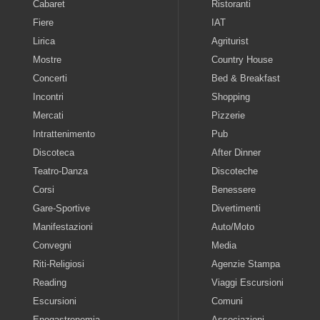
Cabaret
Ristoranti
Fiere
IAT
Lirica
Agriturist
Mostre
Country House
Concerti
Bed & Breakfast
Incontri
Shopping
Mercati
Pizzerie
Intrattenimento
Pub
Discoteca
After Dinner
Teatro-Danza
Discoteche
Corsi
Benessere
Gare-Sportive
Divertimenti
Manifestazioni
Auto/Moto
Convegni
Media
Riti-Religiosi
Agenzie Stampa
Reading
Viaggi Escursioni
Escursioni
Comuni
Enogastronomia
Associazioni