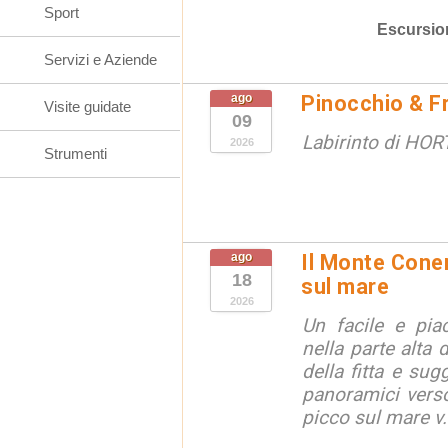
Sport
Escursio
Servizi e Aziende
ago
Pinocchio & F
Visite guidate
09
Labirinto di HOR
2026
Strumenti
ago
Il Monte Coner
18
sul mare
2026
Un facile e piac
nella parte alta
della fitta e sug
panoramici verso
picco sul mare v.