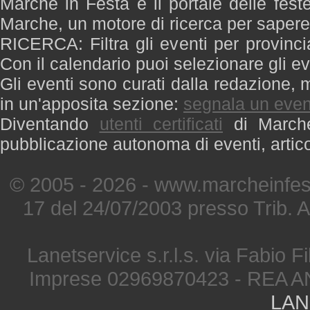
Marche in Festa è il portale delle fest
Marche, un motore di ricerca per saper
RICERCA: Filtra gli eventi per provinci
Con il calendario puoi selezionare gli ev
Gli eventi sono curati dalla redazione, m
in un'apposita sezione:
segnala un even
Diventando
utenti certificati
di Marche 
pubblicazione autonoma di eventi, artic
© 2005 - 2026 - www.marcheinfest
17 del 24/07/2003 presso Trib. 
Lanetservice s.r.l.s. via Fabio Fi
Imprese 02969870423 - REA A
LAN