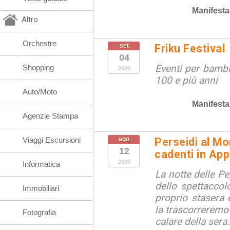
Manifesta
Altro
Orchestre
set
Friku Festival
04
Eventi per bambin
Shopping
2026
100 e più anni
Auto/Moto
Manifesta
Agenzie Stampa
Viaggi Escursioni
ago
Perseidi al Mo
12
cadenti in Ap
2026
Informatica
La notte delle Pe
dello spettaccolo
Immobiliari
proprio stasera 
la trascorreremo
Fotografia
calare della sera.