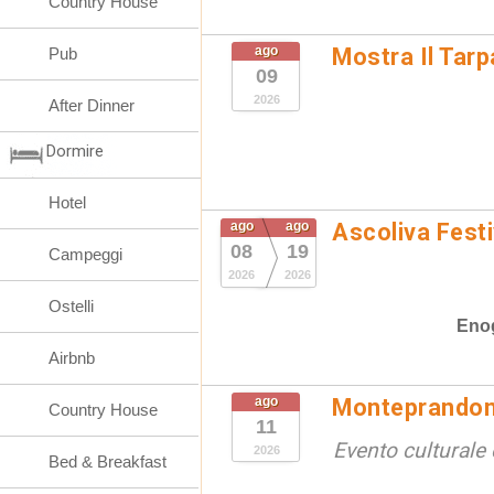
Country House
ago
Mostra Il Tarp
Pub
09
2026
After Dinner
Dormire
Hotel
ago
ago
Ascoliva Festi
08
19
Campeggi
2026
2026
Ostelli
Eno
Airbnb
ago
Monteprandon
Country House
11
Evento culturale 
2026
Bed & Breakfast