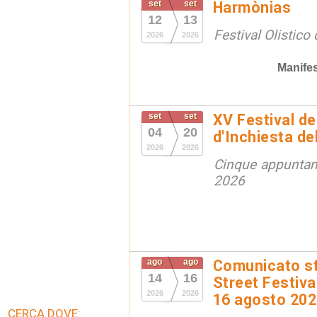
set
set
Harmònias
12
13
Festival Olistico
2026
2026
Manifes
set
set
XV Festival de
04
20
d'Inchiesta de
2026
2026
Cinque appuntam
2026
ago
ago
Comunicato st
14
16
Street Festival
2026
2026
16 agosto 20
CERCA DOVE: