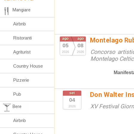
Mangiare
Airbnb
Ristoranti
ago
ago
Montelago Ru
05
08
Concorso artistic
Agriturist
2026
2026
Montelago Celtic
Country House
Manifest
Pizzerie
set
Don Walter In
Pub
04
XV Festival Gior
Bere
2026
Airbnb