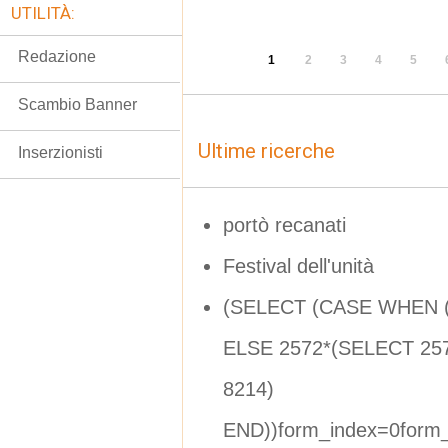
UTILITÀ:
Redazione
1
2
3
4
5
Scambio Banner
Ultime ricerche
Inserzionisti
portò recanati
Festival dell'unità
(SELECT (CASE WHEN (
ELSE 2572*(SELECT 25
8214)
END))form_index=0form_