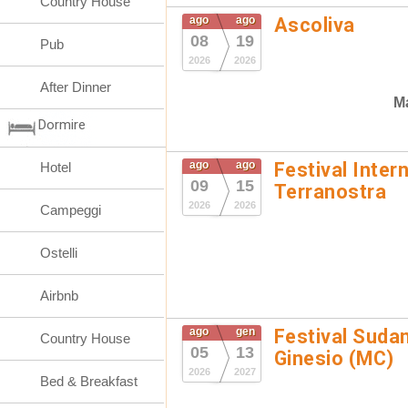
Country House
ago
ago
Ascoliva
08
19
Pub
2026
2026
After Dinner
Ma
Dormire
ago
ago
Festival Inter
Hotel
09
15
Terranostra
2026
2026
Campeggi
Ostelli
Airbnb
ago
gen
Festival Suda
Country House
05
13
Ginesio (MC)
2026
2027
Bed & Breakfast