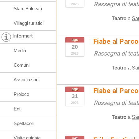
Rassegna di teat
2026
Stab. Balneari
Teatro
a
San
Villaggi turistici
Informarti
ago
Fiabe al Parc
20
Media
Rassegna di teat
2026
Comuni
Teatro
a
San
Associazioni
ago
Fiabe al Parc
Proloco
31
Rassegna di teat
2026
Enti
Teatro
a
San
Spettacoli
Visite guidate
set