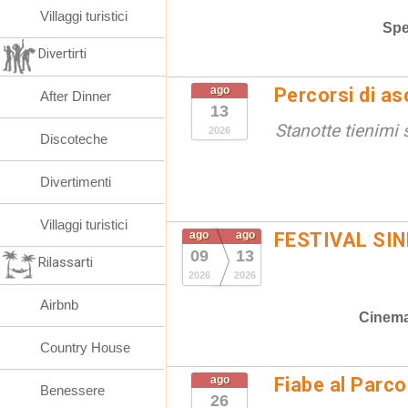
Villaggi turistici
Spe
Divertirti
ago
Percorsi di as
After Dinner
13
Stanotte tienimi 
2026
Discoteche
Divertimenti
Villaggi turistici
ago
ago
FESTIVAL SIN
09
13
Rilassarti
2026
2026
Airbnb
Cinem
Country House
ago
Fiabe al Parc
Benessere
26