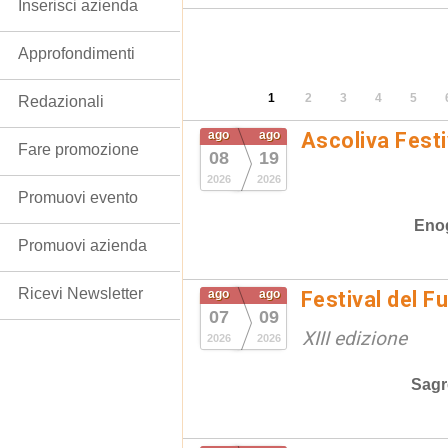
Inserisci azienda
Approfondimenti
1
2
3
4
5
Redazionali
ago
ago
Ascoliva Festi
Fare promozione
08
19
2026
2026
Promuovi evento
Eno
Promuovi azienda
Ricevi Newsletter
ago
ago
Festival del F
07
09
XIII edizione
2026
2026
Sagr