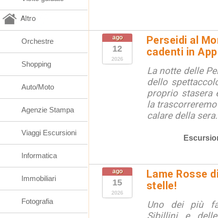
Altro
ago
Perseidi al Mo
Orchestre
12
cadenti in Ap
2026
Shopping
La notte delle Pe
dello spettaccolo
Auto/Moto
proprio stasera 
la trascorreremo
Agenzie Stampa
calare della sera.
Viaggi Escursioni
Escursio
Informatica
ago
Lame Rosse di 
Immobiliari
15
stelle!
2026
Fotografia
Uno dei più fa
Sibillini e del