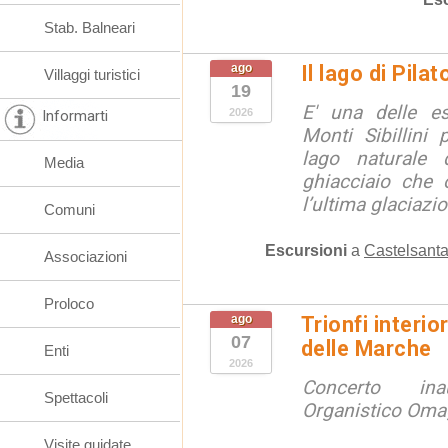
Stab. Balneari
ago
Il lago di Pila
Villaggi turistici
19
E' una delle e
2026
Informarti
Monti Sibillini 
lago naturale d
Media
ghiacciaio che 
l’ultima glaciazion
Comuni
Escursioni
a
Castelsanta
Associazioni
Proloco
ago
Trionfi interio
07
delle Marche
Enti
2026
Concerto ina
Spettacoli
Organistico Omag
Visite guidate