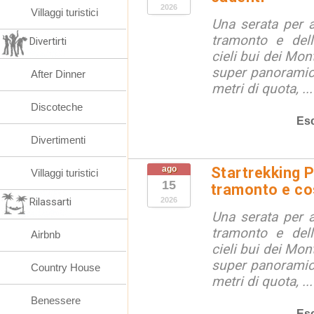
2026
Villaggi turistici
Una serata per 
tramonto e dell
Divertirti
cieli bui dei Mon
super panoramici
After Dinner
metri di quota, ...
Discoteche
Esc
Divertimenti
ago
Startrekking P
Villaggi turistici
15
tramonto e cos
Rilassarti
2026
Una serata per 
tramonto e dell
Airbnb
cieli bui dei Mon
super panoramici
Country House
metri di quota, ...
Benessere
Esc