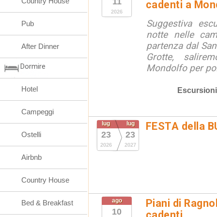
Country House
11
cadenti a Mon
2026
Suggestiva escu
Pub
notte nelle ca
partenza dal San
After Dinner
Grotte, salire
Dormire
Mondolfo per poi 
Hotel
Escursioni
Campeggi
lug
lug
FESTA della 
23
23
Ostelli
2026
2027
Airbnb
Country House
ago
Piani di Ragno
Bed & Breakfast
10
cadenti