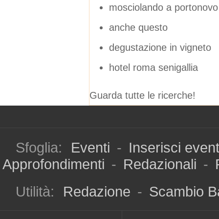
mosciolando a portonovo
anche questo
degustazione in vigneto
hotel roma senigallia
Guarda tutte le ricerche!
Sfoglia:
Eventi
-
Inserisci even
Approfondimenti
-
Redazionali
-
Utilità:
Redazione
-
Scambio B