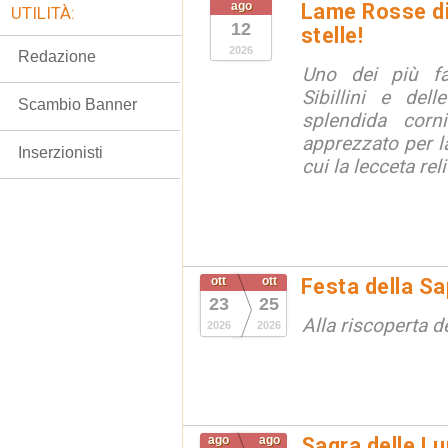
ago
Lame Rosse di 
UTILITÀ:
12
stelle!
2026
Redazione
Uno dei più fa
Sibillini e del
Scambio Banner
splendida corn
apprezzato per la
Inserzionisti
cui la lecceta relit
ott
ott
Festa della S
23
25
Alla riscoperta d
2026
2026
ago
ago
Sagra delle Lu