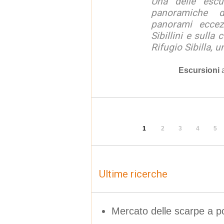
Una delle escu
panoramiche d
panorami eccez
Sibillini e sulla
Rifugio Sibilla, u
Escursioni
1
2
3
4
5
Ultime ricerche
Mercato delle scarpe a po