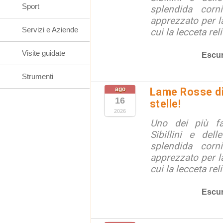
Sport
splendida corn
apprezzato per la
Servizi e Aziende
cui la lecceta relit
Visite guidate
Escur
Strumenti
ago
Lame Rosse di 
16
stelle!
2026
Uno dei più fa
Sibillini e del
splendida corn
apprezzato per la
cui la lecceta relit
Escur