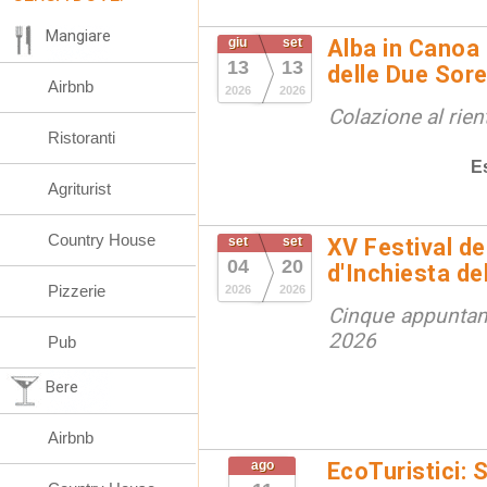
Mangiare
giu
set
Alba in Canoa 
13
13
delle Due Sore
Airbnb
2026
2026
Colazione al rien
Ristoranti
E
Agriturist
Country House
set
set
XV Festival de
04
20
d'Inchiesta de
Pizzerie
2026
2026
Cinque appuntam
2026
Pub
Bere
Airbnb
ago
EcoTuristici: 