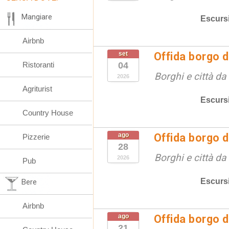
Mangiare
Escurs
Airbnb
set
Offida borgo d
Ristoranti
04
Borghi e città da
2026
Agriturist
Escurs
Country House
ago
Offida borgo d
Pizzerie
28
Borghi e città da
2026
Pub
Escurs
Bere
Airbnb
ago
Offida borgo d
21