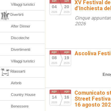
set
set
XV Festival de
Villaggi turistici
04
20
d'Inchiesta de
2026
2026
Divertirti
Cinque appuntam
2026
After Dinner
Discoteche
Divertimenti
ago
ago
Ascoliva Festi
08
19
Villaggi turistici
2026
2026
Rilassarti
Eno
Airbnb
ago
ago
Comunicato st
Country House
14
16
Street Festival
2026
2026
16 agosto 20
Benessere