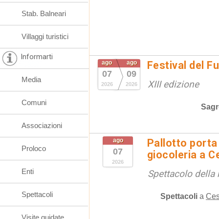
Stab. Balneari
Villaggi turistici
Informarti
ago
ago
Festival del F
07
09
Media
XIII edizione
2026
2026
Comuni
Sagr
Associazioni
ago
Pallotto porta
Proloco
07
giocoleria a 
2026
Enti
Spettacolo della 
Spettacoli
Spettacoli
a
Ces
Visite guidate