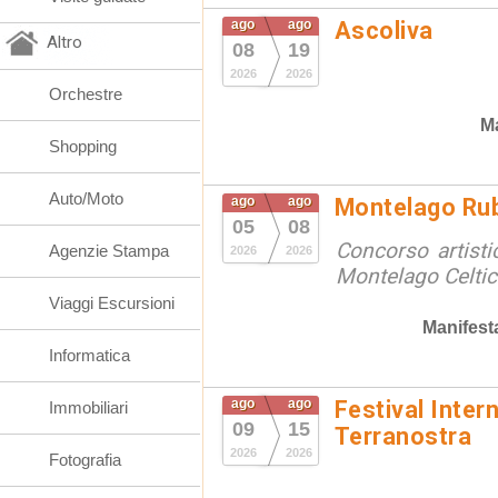
ago
ago
Ascoliva
Altro
08
19
2026
2026
Orchestre
Ma
Shopping
Auto/Moto
ago
ago
Montelago Ru
05
08
Concorso artistic
Agenzie Stampa
2026
2026
Montelago Celtic
Viaggi Escursioni
Manifest
Informatica
ago
ago
Festival Inter
Immobiliari
09
15
Terranostra
2026
2026
Fotografia