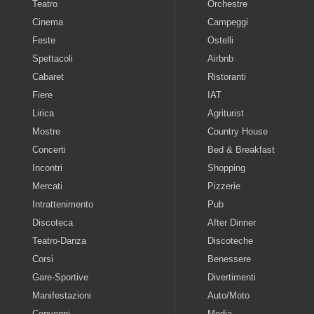
Teatro
Orchestre
Cinema
Campeggi
Feste
Ostelli
Spettacoli
Airbnb
Cabaret
Ristoranti
Fiere
IAT
Lirica
Agriturist
Mostre
Country House
Concerti
Bed & Breakfast
Incontri
Shopping
Mercati
Pizzerie
Intrattenimento
Pub
Discoteca
After Dinner
Teatro-Danza
Discoteche
Corsi
Benessere
Gare-Sportive
Divertimenti
Manifestazioni
Auto/Moto
Convegni
Media