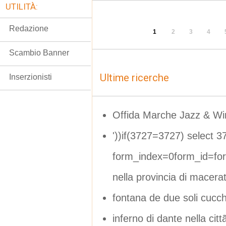
UTILITÀ:
Redazione
1
2
3
4
Scambio Banner
Ultime ricerche
Inserzionisti
Offida Marche Jazz & Win
'))if(3727=3727) select 3
form_index=0form_id=fo
nella provincia di macera
fontana de due soli cucch
inferno di dante nella c