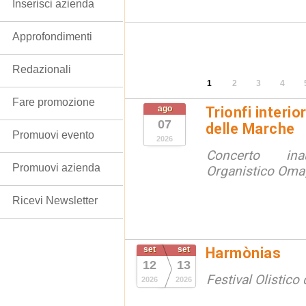
Inserisci azienda
Approfondimenti
Redazionali
1
2
3
4
Fare promozione
ago
Trionfi interio
07
delle Marche
Promuovi evento
2026
Concerto ina
Promuovi azienda
Organistico Omag
Ricevi Newsletter
set
set
Harmònias
12
13
Festival Olistico
2026
2026