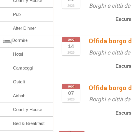
Country House
Borghi e città da
2026
Pub
Escurs
After Dinner
ago
Offida borgo d
Dormire
14
Borghi e città da
2026
Hotel
Escurs
Campeggi
Ostelli
ago
Offida borgo d
07
Airbnb
Borghi e città da
2026
Country House
Escurs
Bed & Breakfast