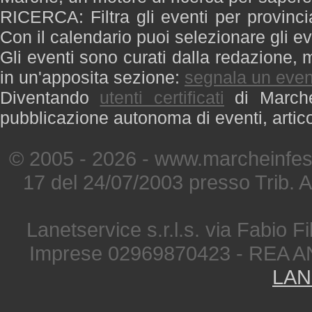
RICERCA: Filtra gli eventi per provinci
Con il calendario puoi selezionare gli ev
Gli eventi sono curati dalla redazione, m
in un'apposita sezione:
segnala un even
Diventando
utenti certificati
di Marche 
pubblicazione autonoma di eventi, artic
© 2005 - 2026 - www.marcheinfest
17 del 24/07/2003 presso Trib. 
Lanetservice s.r.l.s. via Fabio Fi
Imprese 02969870423 - REA A
LAN