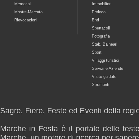
Memoriali
Immobiliari
Mostre-Mercato
Proloco
Rievocazioni
Enti
Spettacoli
Fotografia
Stab. Balneari
Sport
Villaggi turistici
Servizi e Aziende
Visite guidate
Strumenti
Sagre, Fiere, Feste ed Eventi della reg
Marche in Festa è il portale delle fest
Marche, un motore di ricerca per saper