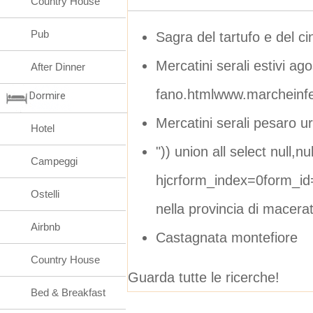
Country House
Pub
Sagra del tartufo e del ci
Mercatini serali estivi ag
After Dinner
fano.htmlwww.marcheinfe
Dormire
Mercatini serali pesaro u
Hotel
")) union all select null,nul
Campeggi
hjcrform_index=0form_id
Ostelli
nella provincia di macera
Airbnb
Castagnata montefiore
Country House
Guarda tutte le ricerche!
Bed & Breakfast