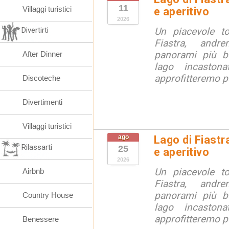
11
Villaggi turistici
e aperitivo
2026
Divertirti
Un piacevole t
Fiastra, andr
panorami più be
After Dinner
lago incaston
approfitteremo pe
Discoteche
Divertimenti
Villaggi turistici
ago
Lago di Fiastr
Rilassarti
25
e aperitivo
2026
Un piacevole t
Airbnb
Fiastra, andr
panorami più be
Country House
lago incaston
approfitteremo pe
Benessere