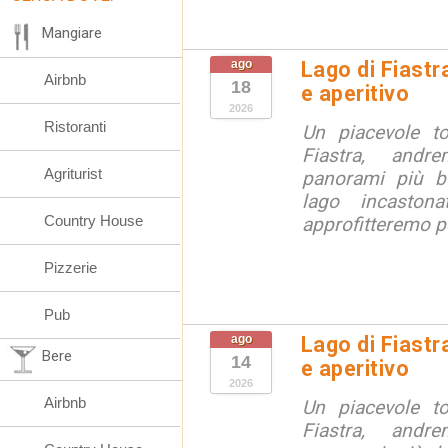
Mangiare
ago
Lago di Fiastr
Airbnb
18
e aperitivo
2026
Ristoranti
Un piacevole t
Fiastra, andr
Agriturist
panorami più be
lago incaston
Country House
approfitteremo pe
Pizzerie
Pub
ago
Lago di Fiastr
Bere
14
e aperitivo
2026
Airbnb
Un piacevole t
Fiastra, andr