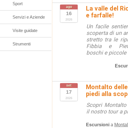
Sport
ago
La valle del R
16
e farfalle!
Servizi e Aziende
2026
Un facile sentie
Visite guidate
scoperta di un an
stretto tra le ri
Strumenti
Fibbia e Piet
boschi e piccole f
Escur
set
Montalto delle
17
piedi alla sco
2026
Scopri Montalto
il nostro tour a p
Escursioni
a
Montal