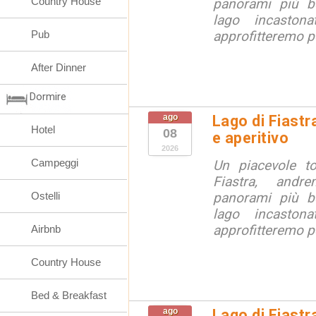
Country House
panorami più be
lago incaston
Pub
approfitteremo pe
After Dinner
Dormire
ago
Lago di Fiastr
Hotel
08
e aperitivo
2026
Campeggi
Un piacevole t
Fiastra, andr
Ostelli
panorami più be
lago incaston
approfitteremo pe
Airbnb
Country House
Bed & Breakfast
ago
Lago di Fiastr