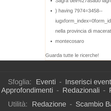
Sagra dell%27asado laghi
) having 7974=3458--
iugxform_index=0form_i
nella provincia di macera
montecosaro
Guarda tutte le ricerche!
Sfoglia:
Eventi
-
Inserisci even
Approfondimenti
-
Redazionali
-
Utilità:
Redazione
-
Scambio B