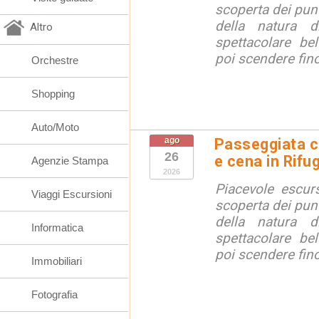
scoperta dei punt
della natura di
Altro
spettacolare bel
poi scendere fino 
Orchestre
Shopping
Auto/Moto
ago
Passeggiata c
26
e cena in Rifu
Agenzie Stampa
2026
Piacevole escurs
Viaggi Escursioni
scoperta dei punt
della natura di
Informatica
spettacolare bel
poi scendere fino 
Immobiliari
Fotografia