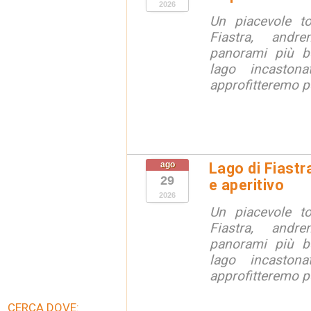
2026
Un piacevole t
Fiastra, andr
panorami più be
lago incaston
approfitteremo pe
ago
Lago di Fiastr
29
e aperitivo
2026
Un piacevole t
Fiastra, andr
panorami più be
lago incaston
approfitteremo pe
CERCA DOVE: