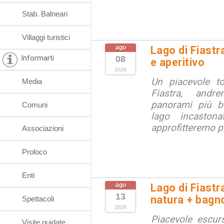
Stab. Balneari
Villaggi turistici
ago
Lago di Fiastr
Informarti
08
e aperitivo
2026
Un piacevole t
Media
Fiastra, andr
panorami più be
Comuni
lago incaston
approfitteremo pe
Associazioni
Proloco
Enti
ago
Lago di Fiastr
13
natura + bagno
Spettacoli
2026
Piacevole escurs
Visite guidate