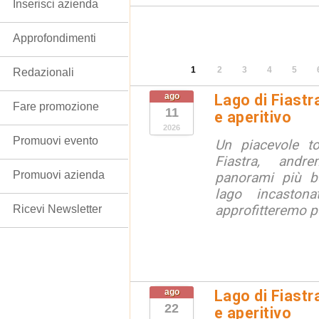
Inserisci azienda
Approfondimenti
1
2
3
4
5
Redazionali
ago
Lago di Fiastr
Fare promozione
11
e aperitivo
2026
Promuovi evento
Un piacevole t
Fiastra, andr
Promuovi azienda
panorami più be
lago incaston
approfitteremo pe
Ricevi Newsletter
ago
Lago di Fiastr
22
e aperitivo