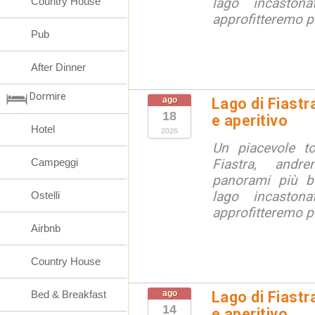
Country House
lago incaston
approfitteremo pe
Pub
After Dinner
Dormire
ago
Lago di Fiastr
18
e aperitivo
Hotel
2026
Un piacevole t
Campeggi
Fiastra, andr
panorami più be
lago incaston
Ostelli
approfitteremo pe
Airbnb
Country House
Bed & Breakfast
ago
Lago di Fiastr
14
e aperitivo