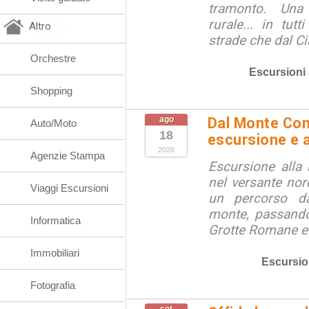
tramonto. Una
rurale... in tut
Altro
strade che dal Ci
Orchestre
Escursioni
Shopping
ago
Dal Monte Cone
Auto/Moto
18
escursione e a
2026
Agenzie Stampa
Escursione alla
nel versante no
Viaggi Escursioni
un percorso d
monte, passando
Informatica
Grotte Romane e i
Immobiliari
Escursio
Fotografia