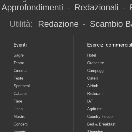
Approfondimenti
-
Redazionali
-
Utilità:
Redazione
-
Scambio B
Eventi
Esercizi commercial
Sagre
Hotel
Teatro
Orchestre
Cinema
Campeggi
Feste
Ostelli
Spettacoli
Airbnb
Cabaret
Ristoranti
Fiere
IAT
Lirica
Agriturist
Mostre
Country House
Concerti
Bed & Breakfast
Incontri
Shopping