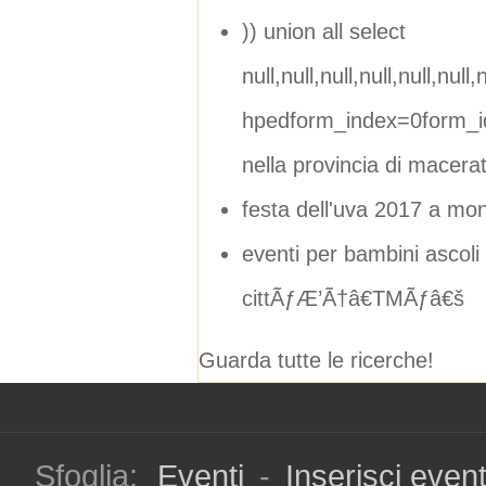
)) union all select
null,null,null,null,null,null,n
hpedform_index=0form_i
nella provincia di macera
festa dell'uva 2017 a mon
eventi per bambini ascoli
cittÃƒÆ’Ã†â€TMÃƒâ€š
Guarda tutte le ricerche!
Sfoglia:
Eventi
-
Inserisci even