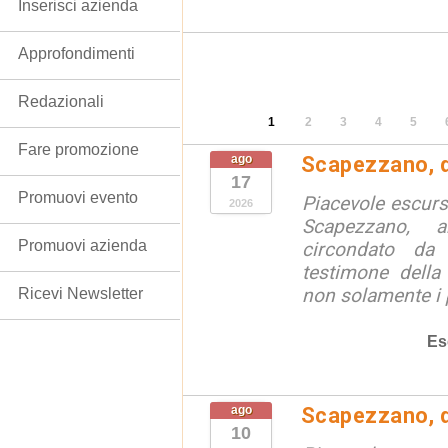
Inserisci azienda
Approfondimenti
Redazionali
1
2
3
4
5
Fare promozione
ago
Scapezzano, d
17
Promuovi evento
Piacevole escursi
2026
Scapezzano, a
Promuovi azienda
circondato da
testimone della
non solamente i p
Ricevi Newsletter
Es
ago
Scapezzano, d
10