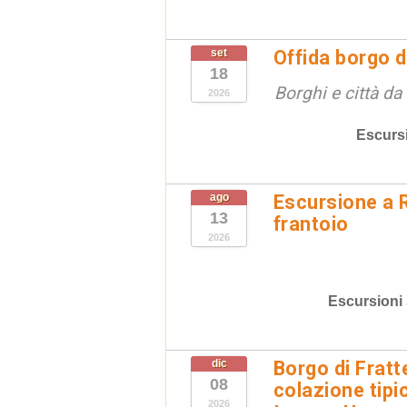
set
Offida borgo d
18
Borghi e città da
2026
Escurs
ago
Escursione a R
13
frantoio
2026
Escursioni
dic
Borgo di Fratt
08
colazione tipi
2026