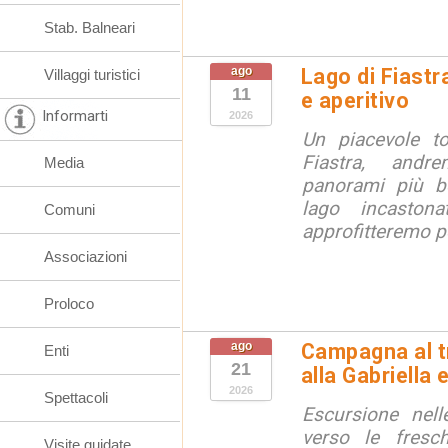
Stab. Balneari
ago
Lago di Fiastr
Villaggi turistici
11
e aperitivo
Informarti
2026
Un piacevole t
Fiastra, andr
Media
panorami più be
lago incaston
Comuni
approfitteremo pe
Associazioni
Proloco
ago
Campagna al t
Enti
21
alla Gabriella 
2026
Spettacoli
Escursione nell
verso le fresc
Visite guidate