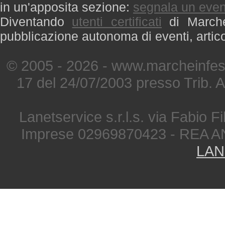
in un'apposita sezione:
segnala un even
Diventando
utenti certificati
di Marche 
pubblicazione autonoma di eventi, artic
© 2005 - 2026 - www.marcheinfest
17 del 24/07/2003 presso Trib. 
Lanetservice s.r.l.s. via Fabio Fi
Imprese 02969870423 - REA A
LAN