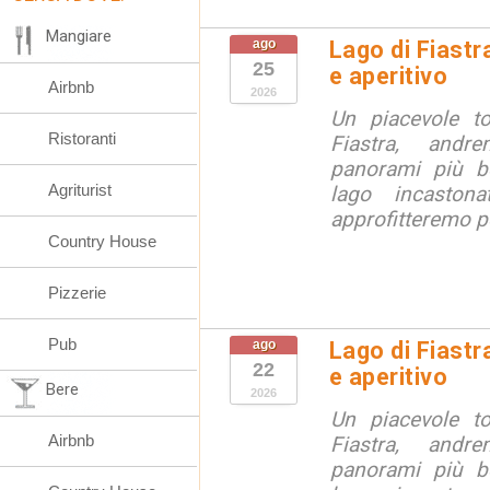
Mangiare
ago
Lago di Fiastr
25
e aperitivo
Airbnb
2026
Un piacevole t
Ristoranti
Fiastra, andr
panorami più be
Agriturist
lago incaston
approfitteremo pe
Country House
Pizzerie
Pub
ago
Lago di Fiastr
22
e aperitivo
Bere
2026
Un piacevole t
Airbnb
Fiastra, andr
panorami più be