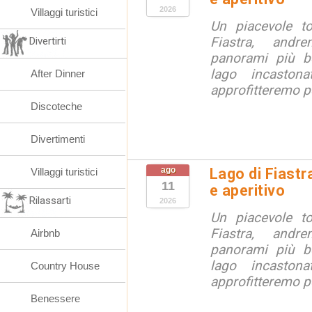
2026
Villaggi turistici
Un piacevole t
Fiastra, andr
Divertirti
panorami più be
lago incaston
After Dinner
approfitteremo pe
Discoteche
Divertimenti
ago
Lago di Fiastr
Villaggi turistici
11
e aperitivo
Rilassarti
2026
Un piacevole t
Fiastra, andr
Airbnb
panorami più be
lago incaston
Country House
approfitteremo pe
Benessere