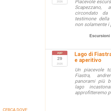
Piacevole escursi
2026
Scapezzano, a
circondato da
testimone della
non solamente i p
Escursioni
ago
Lago di Fiastr
29
e aperitivo
2026
Un piacevole t
Fiastra, andr
panorami più be
lago incaston
approfitteremo pe
CERCA DOVE: