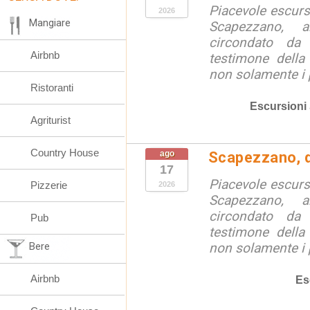
Piacevole escursi
2026
Mangiare
Scapezzano, a
circondato da
Airbnb
testimone della
non solamente i p
Ristoranti
Escursioni
Agriturist
Country House
ago
Scapezzano, d
17
Piacevole escursi
Pizzerie
2026
Scapezzano, a
circondato da
Pub
testimone della
Bere
non solamente i p
Airbnb
Es