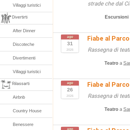
strade che dal Ci
Villaggi turistici
Escursioni
Divertirti
After Dinner
ago
Fiabe al Parc
31
Discoteche
Rassegna di teat
2026
Divertimenti
Teatro
a
San
Villaggi turistici
Rilassarti
ago
Fiabe al Parc
26
Rassegna di teat
2026
Airbnb
Teatro
a
San
Country House
Benessere
ago