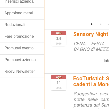
Inserisci azienda
Approfondimenti
1
2
Redazionali
ago
Sensory Night
Fare promozione
14
CENA, FESTA, 
2026
Promuovi evento
BAGNO di MEZ
Promuovi azienda
In
Ricevi Newsletter
ago
EcoTuristici: 
11
cadenti a Mon
2026
Suggestiva escu
notte nelle ca
partenza dal San