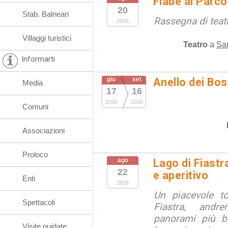
Fiabe al Parc
20
Stab. Balneari
Rassegna di teat
2026
Villaggi turistici
Teatro
a
San
Informarti
giu
set
Anello dei Bo
Media
17
16
2026
2026
Comuni
Associazioni
Proloco
ago
Lago di Fiastr
22
e aperitivo
Enti
2026
Un piacevole t
Spettacoli
Fiastra, andr
panorami più be
Visite guidate