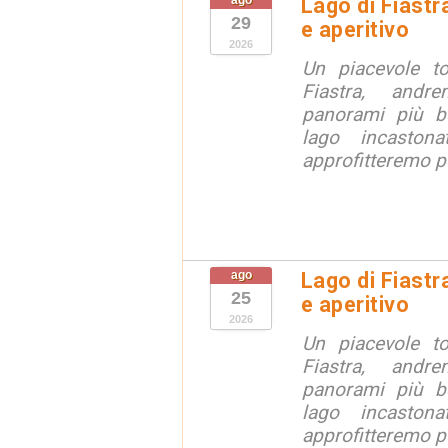
ago
Lago di Fiastr
29
e aperitivo
2026
Un piacevole t
Fiastra, andr
panorami più be
lago incaston
approfitteremo pe
ago
Lago di Fiastr
25
e aperitivo
2026
Un piacevole t
Fiastra, andr
panorami più be
lago incaston
approfitteremo pe