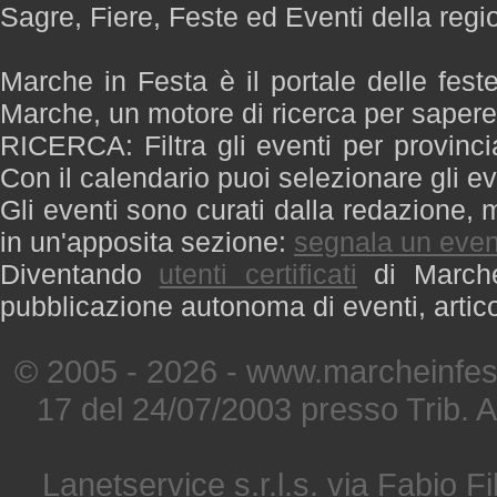
Sagre, Fiere, Feste ed Eventi della reg
Marche in Festa è il portale delle fest
Marche, un motore di ricerca per saper
RICERCA: Filtra gli eventi per provinci
Con il calendario puoi selezionare gli ev
Gli eventi sono curati dalla redazione, m
in un'apposita sezione:
segnala un even
Diventando
utenti certificati
di Marche 
pubblicazione autonoma di eventi, artic
© 2005 - 2026 - www.marcheinfest
17 del 24/07/2003 presso Trib. 
Lanetservice s.r.l.s. via Fabio Fi