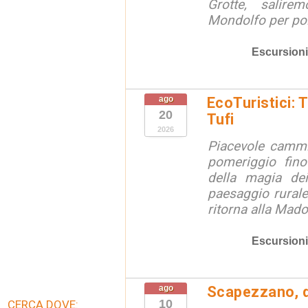
Grotte, salire
Mondolfo per poi 
Escursioni
ago
EcoTuristici: 
20
Tufi
2026
Piacevole cammi
pomeriggio fino
della magia dei
paesaggio rurale
ritorna alla Mado
Escursioni
ago
Scapezzano, d
10
CERCA DOVE: