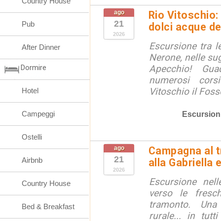
Country House
ago
Rio Vitoschio:
21
Pub
dolci acque d
2026
Escursione tra 
After Dinner
Nerone, nelle sug
Dormire
Apecchio! Gua
numerosi cors
Vitoschio il Fosso
Hotel
Campeggi
Escursion
Ostelli
ago
Campagna al t
21
Airbnb
alla Gabriella 
2026
Escursione nell
Country House
verso le fresc
tramonto. Una
Bed & Breakfast
rurale... in tut