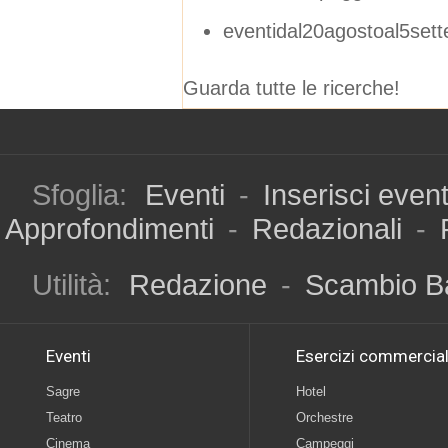
eventidal20agostoal5set
Guarda tutte le ricerche!
Sfoglia:
Eventi
-
Inserisci even
Approfondimenti
-
Redazionali
-
Utilità:
Redazione
-
Scambio B
Eventi
Esercizi commercial
Sagre
Hotel
Teatro
Orchestre
Cinema
Campeggi