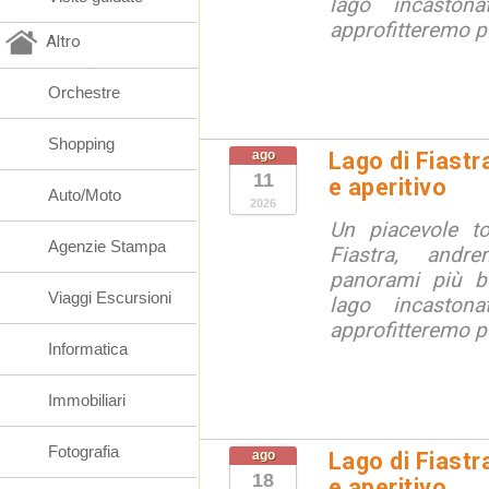
lago incaston
approfitteremo pe
Altro
Orchestre
Shopping
ago
Lago di Fiastr
11
e aperitivo
Auto/Moto
2026
Un piacevole t
Agenzie Stampa
Fiastra, andr
panorami più be
Viaggi Escursioni
lago incaston
approfitteremo pe
Informatica
Immobiliari
Fotografia
ago
Lago di Fiastr
18
e aperitivo