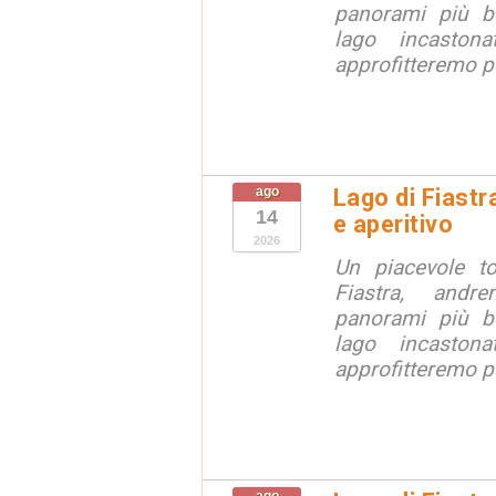
panorami più be
lago incaston
approfitteremo pe
ago
Lago di Fiastr
14
e aperitivo
2026
Un piacevole t
Fiastra, andr
panorami più be
lago incaston
approfitteremo pe