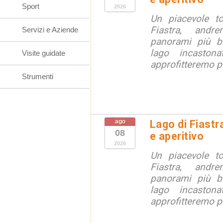
Sport
2026
Un piacevole t
Fiastra, andr
Servizi e Aziende
panorami più be
lago incaston
Visite guidate
approfitteremo pe
Strumenti
ago
Lago di Fiastr
08
e aperitivo
2026
Un piacevole t
Fiastra, andr
panorami più be
lago incaston
approfitteremo pe