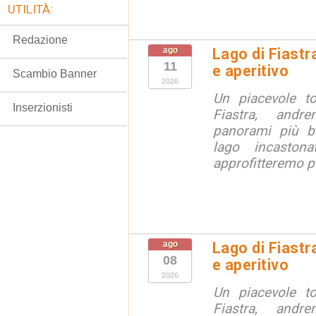
UTILITÀ:
Redazione
ago
Lago di Fiastr
11
e aperitivo
Scambio Banner
2026
Un piacevole t
Inserzionisti
Fiastra, andr
panorami più be
lago incaston
approfitteremo pe
ago
Lago di Fiastr
08
e aperitivo
2026
Un piacevole t
Fiastra, andr