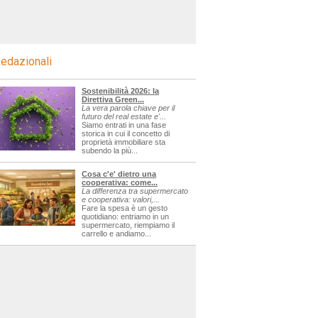
edazionali
Sostenibilità 2026: la
Direttiva Green...
La vera parola chiave per il
futuro del real estate e'...
Siamo entrati in una fase
storica in cui il concetto di
proprietà immobiliare sta
subendo la più...
Cosa c'e' dietro una
cooperativa: come...
La differenza tra supermercato
e cooperativa: valori,...
Fare la spesa è un gesto
quotidiano: entriamo in un
supermercato, riempiamo il
carrello e andiamo...