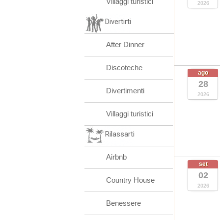
Villaggi turistici
2026
Divertirti
After Dinner
Discoteche
ago
28
Divertimenti
2026
Villaggi turistici
Rilassarti
Airbnb
set
02
Country House
2026
Benessere