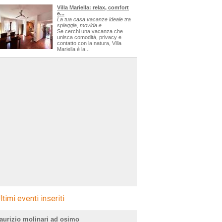
Villa Mariella: relax, comfort
e...
La tua casa vacanze ideale tra
spiaggia, movida e...
Se cerchi una vacanza che
unisca comodità, privacy e
contatto con la natura, Villa
Mariella è la...
ltimi eventi inseriti
aurizio molinari ad osimo