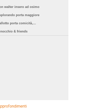
on walter insero ad osimo
splorando porta maggiore
llotto porta comicità,...
inocchio & friends
pprofondimenti