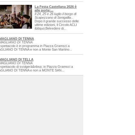
La Festa Castellana 2026 è
alle porte:...
Il 24, 25 e 26 luglio il borgo di
Scapezzano di Senigallia...
Dopo il grande successo delle
ultime edizioni, il Circolo ACLI
&ldquo;Belvedere di...
MAGLIANO DI TENNA
MAGLIANO DI TENNA
 spettacolo è in programma in Piazza Gramsci a
GLIANO DI TENNA e non a Monte San Martino...
MAGLIANO DI TELLA
MAGLIANO DI TENNA
 spettacolo di svolgerà&nbsp; in Piazza Gramsci a
GLIANO DI TENNA e non a MONTE SAN...