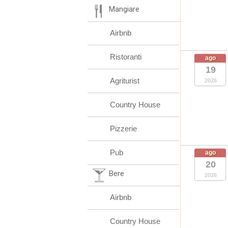
Mangiare
Airbnb
Ristoranti
ago
19
Agriturist
2026
Country House
Pizzerie
Pub
ago
20
Bere
2026
Airbnb
Country House