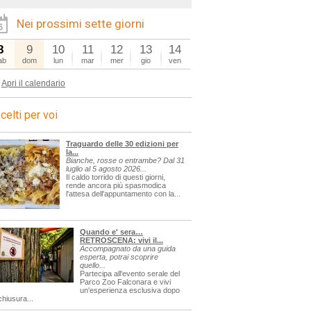
Nei prossimi sette giorni
8
9
10
11
12
13
14
ab
dom
lun
mar
mer
gio
ven
Apri il calendario
celti per voi
Traguardo delle 30 edizioni per
la...
Bianche, rosse o entrambe? Dal 31
luglio al 5 agosto 2026...
Il caldo torrido di questi giorni,
rende ancora più spasmodica
l'attesa dell'appuntamento con la...
Quando e' sera…
RETROSCENA: vivi il...
Accompagnato da una guida
esperta, potrai scoprire
quello...
Partecipa all'evento serale del
Parco Zoo Falconara e vivi
un'esperienza esclusiva dopo
chiusura...