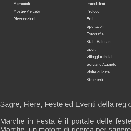
Memoriali
Immobiliari
Mostre-Mercato
Proloco
Rievocazioni
Enti
Spettacoli
Fotografia
Stab. Balneari
Sport
Villaggi turistici
Servizi e Aziende
Visite guidate
Strumenti
Sagre, Fiere, Feste ed Eventi della reg
Marche in Festa è il portale delle fest
Marche, un motore di ricerca per saper