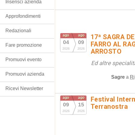
Inserisci azienda
Approfondimenti
Redazionali
ago
ago
17ª SAGRA DE
04
09
FARRO AL RAG
Fare promozione
2026
2026
ARROSTO
Promuovi evento
Ed altre special
Promuovi azienda
Sagre
a
Ri
Ricevi Newsletter
ago
ago
Festival Inter
09
15
Terranostra
2026
2026