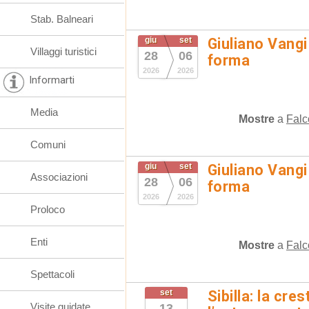
Stab. Balneari
giu
set
Giuliano Vangi
Villaggi turistici
28
06
forma
2026
2026
Informarti
Media
Mostre
a
Falc
Comuni
giu
set
Giuliano Vangi
Associazioni
28
06
forma
2026
2026
Proloco
Enti
Mostre
a
Falc
Spettacoli
set
Sibilla: la cre
Visite guidate
13