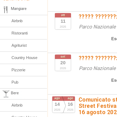
Mangiare
ott
????? ???????:
Airbnb
11
Parco Nazionale d
2026
Ristoranti
Es
Agriturist
set
????? ???????:
Country House
20
Parco Nazionale d
2026
Pizzerie
Es
Pub
Bere
ago
ago
Comunicato st
14
16
Street Festival
Airbnb
2026
2026
16 agosto 20