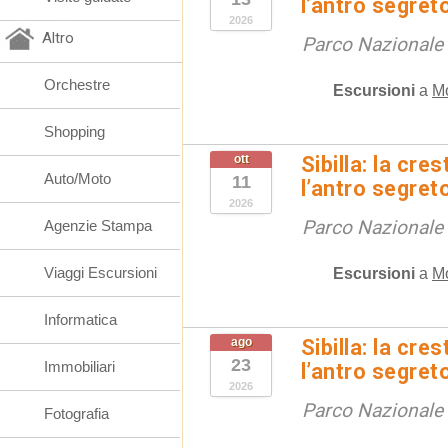
l’antro segret
2026
Altro
Parco Nazionale d
Orchestre
Escursioni
a
M
Shopping
ott
Sibilla: la cre
Auto/Moto
11
l’antro segret
2026
Parco Nazionale d
Agenzie Stampa
Viaggi Escursioni
Escursioni
a
M
Informatica
ago
Sibilla: la cre
23
Immobiliari
l’antro segret
2026
Parco Nazionale d
Fotografia