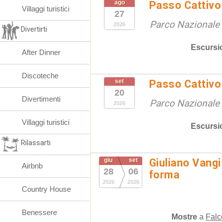
ago
Passo Cattivo 
Villaggi turistici
27
Parco Nazionale d
2026
Divertirti
Escursi
After Dinner
Discoteche
set
Passo Cattivo 
20
Divertimenti
Parco Nazionale d
2026
Villaggi turistici
Escursi
Rilassarti
giu
set
Giuliano Vangi
Airbnb
28
06
forma
2026
2026
Country House
Benessere
Mostre
a
Falc