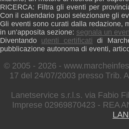
RICERCA: Filtra gli eventi per provinci
Con il calendario puoi selezionare gli ev
Gli eventi sono curati dalla redazione, m
in un'apposita sezione:
segnala un even
Diventando
utenti certificati
di Marche 
pubblicazione autonoma di eventi, artic
© 2005 - 2026 - www.marcheinfest
17 del 24/07/2003 presso Trib. 
Lanetservice s.r.l.s. via Fabio Fi
Imprese 02969870423 - REA A
LAN