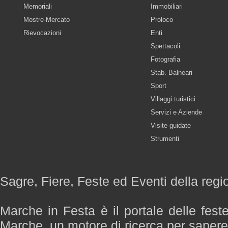
Memoriali
Immobiliari
Mostre-Mercato
Proloco
Rievocazioni
Enti
Spettacoli
Fotografia
Stab. Balneari
Sport
Villaggi turistici
Servizi e Aziende
Visite guidate
Strumenti
Sagre, Fiere, Feste ed Eventi della reg
Marche in Festa è il portale delle fest
Marche, un motore di ricerca per saper