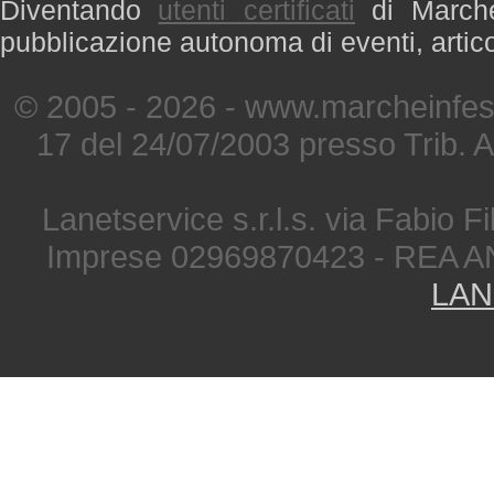
Diventando
utenti certificati
di Marche 
pubblicazione autonoma di eventi, artic
© 2005 - 2026 - www.marcheinfest
17 del 24/07/2003 presso Trib. 
Lanetservice s.r.l.s. via Fabio Fi
Imprese 02969870423 - REA A
LAN