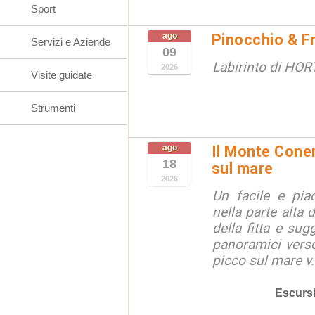
Sport
ago
Pinocchio & F
Servizi e Aziende
09
Labirinto di HOR
2026
Visite guidate
Strumenti
ago
Il Monte Coner
18
sul mare
2026
Un facile e piac
nella parte alta
della fitta e sug
panoramici verso
picco sul mare v.
Escurs