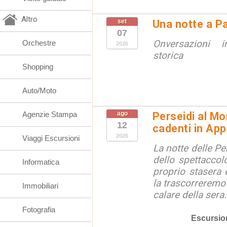
Altro
set
Una notte a Pa
07
Onversazioni i
Orchestre
2026
storica
Shopping
Auto/Moto
Agenzie Stampa
ago
Perseidi al Mo
12
cadenti in Ap
2026
Viaggi Escursioni
La notte delle Pe
dello spettaccolo
Informatica
proprio stasera 
la trascorreremo
Immobiliari
calare della sera.
Fotografia
Escursio