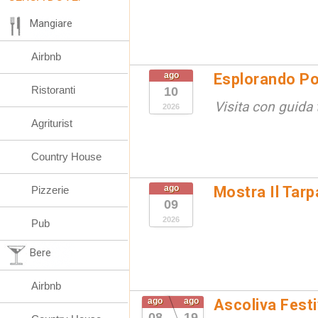
Mangiare
Airbnb
ago
Esplorando Po
Ristoranti
10
Visita con guida t
2026
Agriturist
Country House
ago
Mostra Il Tarp
Pizzerie
09
2026
Pub
Bere
Airbnb
ago
ago
Ascoliva Festi
08
19