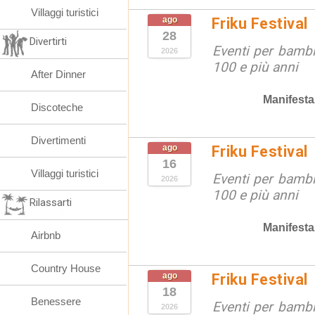
Villaggi turistici
ago
Friku Festival
28
Divertirti
Eventi per bambin
2026
100 e più anni
After Dinner
Manifesta
Discoteche
Divertimenti
ago
Friku Festival
16
Villaggi turistici
Eventi per bambin
2026
100 e più anni
Rilassarti
Manifesta
Airbnb
Country House
ago
Friku Festival
18
Benessere
Eventi per bambin
2026