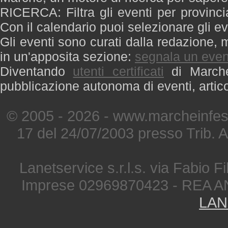
RICERCA: Filtra gli eventi per provinci
Con il calendario puoi selezionare gli ev
Gli eventi sono curati dalla redazione, m
in un'apposita sezione:
segnala un even
Diventando
utenti certificati
di Marche 
pubblicazione autonoma di eventi, artic
© 2005 - 2026 - www.marcheinfest
17 del 24/07/2003 presso Trib. 
Lanetservice s.r.l.s. via Fabio Fi
Imprese 02969870423 - REA A
LAN