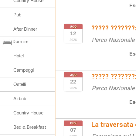
Country House
Es
Pub
ago
????? ???????:
After Dinner
12
Parco Nazionale d
2026
Dormire
Es
Hotel
Campeggi
ago
????? ???????:
22
Ostelli
Parco Nazionale d
2026
Airbnb
Es
Country House
nov
La traversata
Bed & Breakfast
07