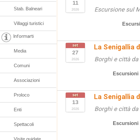
11
Stab. Balneari
Escursione sul 
2026
Villaggi turistici
Escurs
Informarti
set
La Senigallia 
Media
27
Borghi e città da
2026
Comuni
Escursioni
Associazioni
Proloco
set
La Senigallia 
13
Borghi e città da
Enti
2026
Escursioni
Spettacoli
Visite guidate