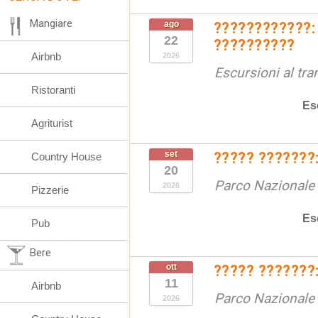
Mangiare
ago
????????????:
22
??????????
Airbnb
2026
Escursioni al tr
Ristoranti
Es
Agriturist
set
????? ???????:
Country House
20
Parco Nazionale d
2026
Pizzerie
Es
Pub
Bere
ott
????? ???????:
11
Airbnb
Parco Nazionale d
2026