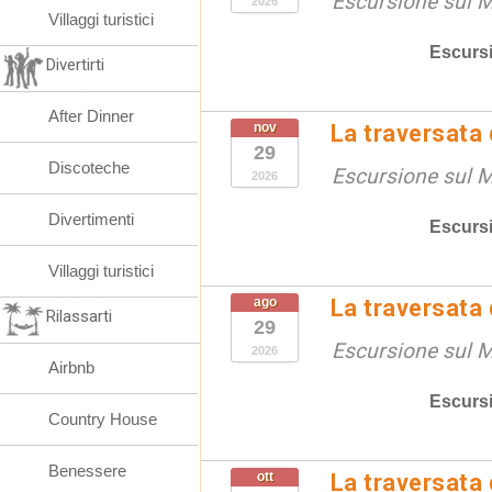
Escursione sul 
2026
Villaggi turistici
Escurs
Divertirti
After Dinner
nov
La traversata
29
Discoteche
Escursione sul 
2026
Divertimenti
Escurs
Villaggi turistici
ago
La traversata
Rilassarti
29
Escursione sul 
2026
Airbnb
Escurs
Country House
Benessere
ott
La traversata