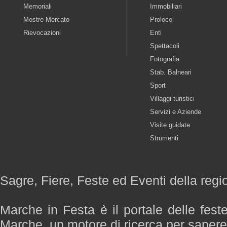
Memoriali
Immobiliari
Mostre-Mercato
Proloco
Rievocazioni
Enti
Spettacoli
Fotografia
Stab. Balneari
Sport
Villaggi turistici
Servizi e Aziende
Visite guidate
Strumenti
Sagre, Fiere, Feste ed Eventi della reg
Marche in Festa è il portale delle fest
Marche, un motore di ricerca per saper