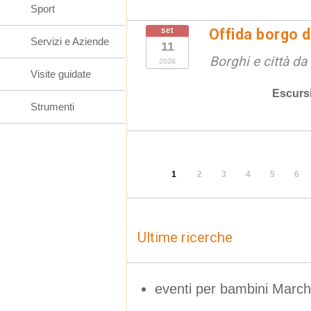
Sport
set
Offida borgo d
Servizi e Aziende
11
Borghi e città da
2026
Visite guidate
Escurs
Strumenti
1
2
3
4
5
6
Ultime ricerche
eventi per bambini Marc