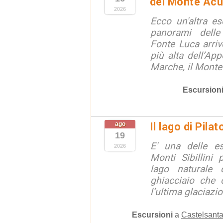
del Monte Acu
2026
Ecco un'altra e
panorami dell
Fonte Luca arri
più alta dell’App
Marche, il Monte
Escursion
ago
Il lago di Pila
19
E' una delle e
2026
Monti Sibillini 
lago naturale d
ghiacciaio che 
l’ultima glaciazion
Escursioni
a
Castelsanta