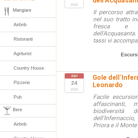
dell'Acquasan
2026
Mangiare
Il percorso attra
nel suo tratto in
Airbnb
fresca e lu
dell'Acquasanta.
Ristoranti
tassi vi accompag
Agriturist
Escurs
Country House
ago
Gole dell’Infe
Pizzerie
24
Leonardo
2026
Facile escursio
Pub
affascinanti, 
Bere
biodiversità 
dell’Infernaccio
Airbnb
Priora e il Monte 