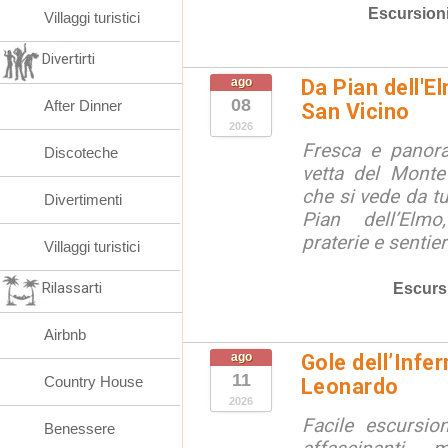
Escursion
Villaggi turistici
Divertirti
ago
Da Pian dell'E
08
After Dinner
San Vicino
2026
Fresca e panora
Discoteche
vetta del Monte
che si vede da tu
Divertimenti
Pian dell’Elmo
praterie e sentier
Villaggi turistici
Rilassarti
Escurs
Airbnb
ago
Gole dell’Infe
11
Country House
Leonardo
2026
Facile escursio
Benessere