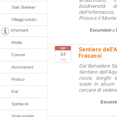
affascinanti, 
biodiversità 
Stab. Balneari
dell’Infernaccio
Priora e il Monte 
Villaggi turistici
Escursioni
a
Informarti
Media
ago
Sentiero dell'
24
Comuni
Frasassi
2026
Dal Belvedere S
Associazioni
Sentiero dell’Aqu
rocce, borghi 
Proloco
soste in alcuni
cercare di vedere 
Enti
Escursi
Spettacoli
Visite guidate