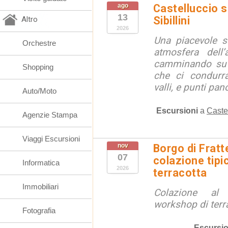
ago
Castelluccio so
13
Sibillini
Altro
2026
Una piacevole s
Orchestre
atmosfera dell’
camminando su s
Shopping
che ci condurra
valli, e punti pano
Auto/Moto
Escursioni
a
Caste
Agenzie Stampa
Viaggi Escursioni
nov
Borgo di Fratt
07
colazione tipi
Informatica
2026
terracotta
Immobiliari
Colazione al
workshop di terr
Fotografia
Escursio