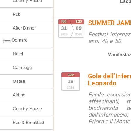
Country House
Escu
Pub
lug
ago
SUMMER JAM
31
09
After Dinner
Festival interna
2026
2026
Dormire
anni '40 e '50
Hotel
Manifestaz
Campeggi
ago
Gole dell’Infe
18
Ostelli
Leonardo
2026
Facile escursio
Airbnb
affascinanti, 
biodiversità 
Country House
dell’Infernaccio
Priora e il Monte 
Bed & Breakfast