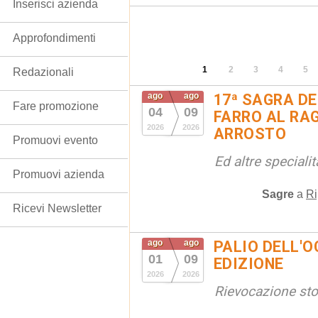
Inserisci azienda
Approfondimenti
1
2
3
4
5
Redazionali
ago
ago
17ª SAGRA DE
Fare promozione
04
09
FARRO AL RAG
2026
2026
ARROSTO
Promuovi evento
Ed altre special
Promuovi azienda
Sagre
a
Ri
Ricevi Newsletter
ago
ago
PALIO DELL'OC
01
09
EDIZIONE
2026
2026
Rievocazione stor