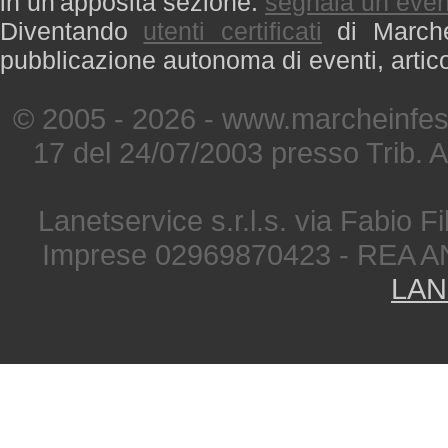
in un'apposita sezione:
segnala un even
Diventando
utenti certificati
di Marche 
pubblicazione autonoma di eventi, artic
© 2005 - 2026 - www.marcheinfest
17 del 24/07/2003 presso Trib. 
Lanetservice s.r.l.s. via Fabio Fi
Imprese 02969870423 - REA A
LAN