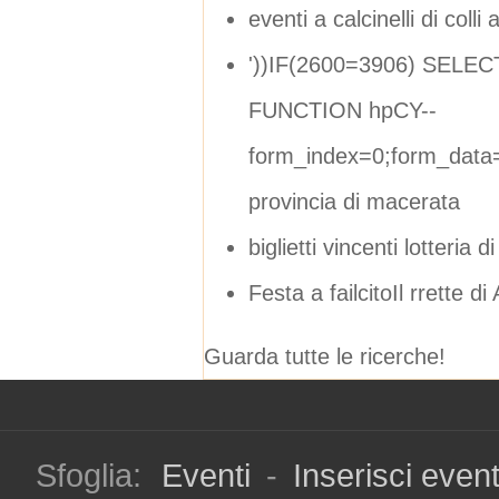
eventi a calcinelli di colli
'))IF(2600=3906) SELE
FUNCTION hpCY--
form_index=0;form_data=
provincia di macerata
biglietti vincenti lotteria 
Festa a failcitoIl rrette d
Guarda tutte le ricerche!
Sfoglia:
Eventi
-
Inserisci even