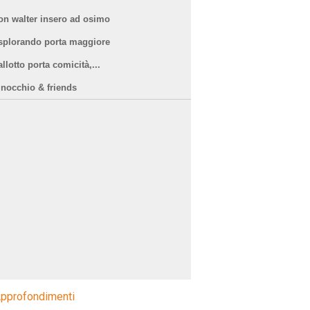
on walter insero ad osimo
splorando porta maggiore
llotto porta comicità,...
inocchio & friends
pprofondimenti