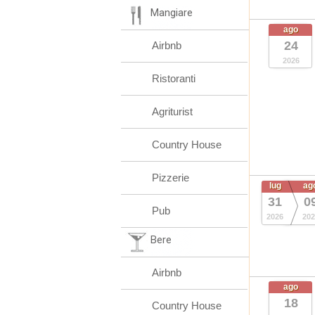
Mangiare
ago
24
Airbnb
2026
Ristoranti
Agriturist
Country House
Pizzerie
lug
ag
31
0
Pub
2026
202
Bere
Airbnb
ago
18
Country House