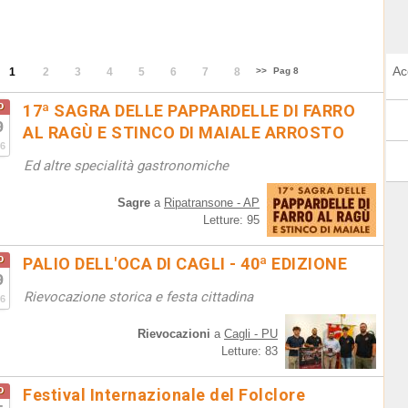
Ac
1
2
3
4
5
6
7
8
>>
Pag 8
o
17ª SAGRA DELLE PAPPARDELLE DI FARRO
9
AL RAGÙ E STINCO DI MAIALE ARROSTO
6
Ed altre specialità gastronomiche
Sagre
a
Ripatransone - AP
Letture: 95
o
PALIO DELL'OCA DI CAGLI - 40ª EDIZIONE
9
Rievocazione storica e festa cittadina
6
Rievocazioni
a
Cagli - PU
Letture: 83
o
Festival Internazionale del Folclore