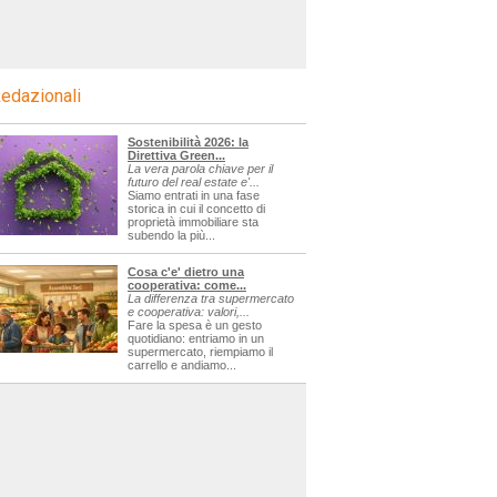
edazionali
Sostenibilità 2026: la
Direttiva Green...
La vera parola chiave per il
futuro del real estate e'...
Siamo entrati in una fase
storica in cui il concetto di
proprietà immobiliare sta
subendo la più...
Cosa c'e' dietro una
cooperativa: come...
La differenza tra supermercato
e cooperativa: valori,...
Fare la spesa è un gesto
quotidiano: entriamo in un
supermercato, riempiamo il
carrello e andiamo...