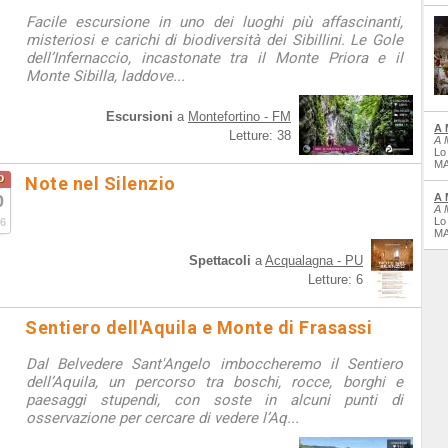
Facile escursione in uno dei luoghi più affascinanti,
misteriosi e carichi di biodiversità dei Sibillini. Le Gole
dell’Infernaccio, incastonate tra il Monte Priora e il
Monte Sibilla, laddove...
Escursioni
a
Montefortino - FM
A 
Letture: 38
A 
Lo
MA
o
Note nel Silenzio
0
A 
A 
Lo
6
MA
Spettacoli
a
Acqualagna - PU
Letture: 6
Sentiero dell'Aquila e Monte di Frasassi
Dal Belvedere Sant'Angelo imboccheremo il Sentiero
dell’Aquila, un percorso tra boschi, rocce, borghi e
paesaggi stupendi, con soste in alcuni punti di
osservazione per cercare di vedere l’Aq...