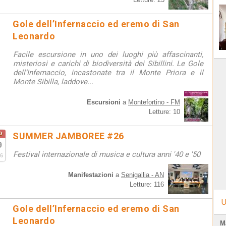
Gole dell’Infernaccio ed eremo di San
Leonardo
Facile escursione in uno dei luoghi più affascinanti,
misteriosi e carichi di biodiversità dei Sibillini. Le Gole
dell’Infernaccio, incastonate tra il Monte Priora e il
Monte Sibilla, laddove...
Escursioni
a
Montefortino - FM
Letture: 10
o
SUMMER JAMBOREE #26
9
Festival internazionale di musica e cultura anni '40 e '50
6
Manifestazioni
a
Senigallia - AN
Letture: 116
U
Gole dell’Infernaccio ed eremo di San
Leonardo
M