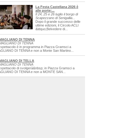
La Festa Castellana 2026 è
alle porte:...
Il 24, 25 e 26 luglio il borgo di
Scapezzano di Senigallia...
Dopo il grande successo delle
ultime edizioni, il Circolo ACLI
&ldquo;Belvedere di...
MAGLIANO DI TENNA
MAGLIANO DI TENNA
 spettacolo è in programma in Piazza Gramsci a
GLIANO DI TENNA e non a Monte San Martino...
MAGLIANO DI TELLA
MAGLIANO DI TENNA
 spettacolo di svolgerà&nbsp; in Piazza Gramsci a
GLIANO DI TENNA e non a MONTE SAN...