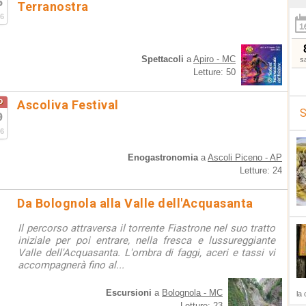
5
Terranostra
6
Spettacoli
a
Apiro - MC
s
Letture: 50
o
Ascoliva Festival
S
9
6
Enogastronomia
a
Ascoli Piceno - AP
Letture: 24
Da Bolognola alla Valle dell'Acquasanta
Il percorso attraversa il torrente Fiastrone nel suo tratto
iniziale per poi entrare, nella fresca e lussureggiante
Valle dell'Acquasanta. L'ombra di faggi, aceri e tassi vi
accompagnerà fino al...
Escursioni
a
Bolognola - MC
la 
Letture: 23