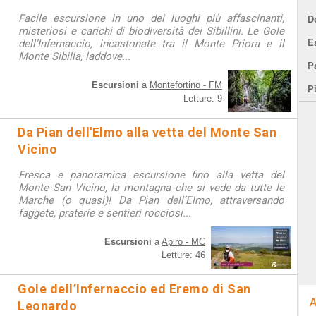
Facile escursione in uno dei luoghi più affascinanti,
D
misteriosi e carichi di biodiversità dei Sibillini. Le Gole
dell’Infernaccio, incastonate tra il Monte Priora e il
E
Monte Sibilla, laddove...
Pa
Escursioni
a
Montefortino - FM
P
Letture: 9
Da Pian dell'Elmo alla vetta del Monte San
Vicino
Fresca e panoramica escursione fino alla vetta del
Monte San Vicino, la montagna che si vede da tutte le
Marche (o quasi)! Da Pian dell’Elmo, attraversando
faggete, praterie e sentieri rocciosi...
Escursioni
a
Apiro - MC
Letture: 46
Gole dell’Infernaccio ed Eremo di San
A
Leonardo