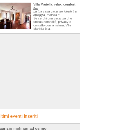
Villa Mariella: relax, comfort
e...
La tua casa vacanze ideale tra
spiaggia, movida e...
Se cerchi una vacanza che
unisca comodità, privacy e
contatto con la natura, Villa
Mariella è la...
ltimi eventi inseriti
aurizio molinari ad osimo