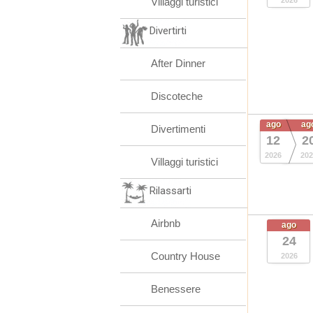
Villaggi turistici
2026
Divertirti
After Dinner
Discoteche
ago
ag
Divertimenti
12
2
2026
202
Villaggi turistici
Rilassarti
Airbnb
ago
24
Country House
2026
Benessere