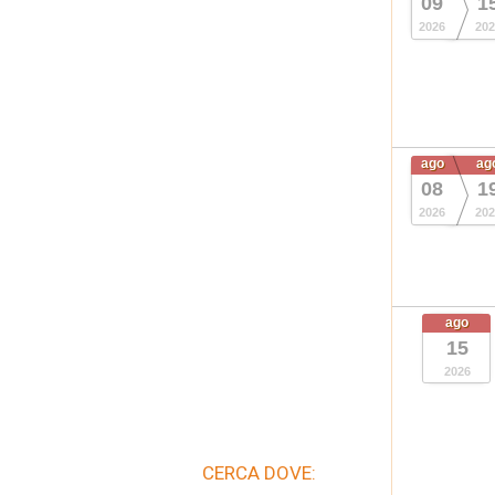
09
1
2026
202
ago
ag
08
1
2026
202
ago
15
2026
CERCA DOVE: