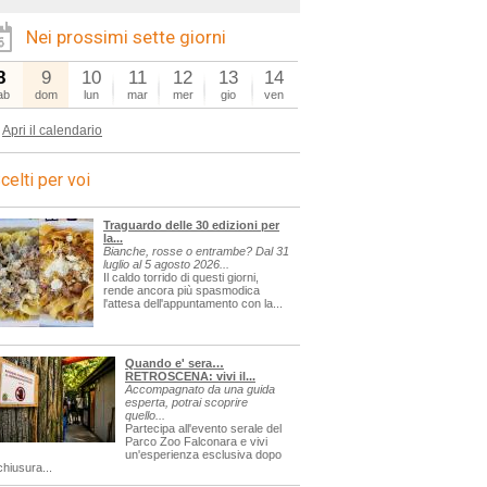
Nei prossimi sette giorni
8
9
10
11
12
13
14
ab
dom
lun
mar
mer
gio
ven
Apri il calendario
celti per voi
Traguardo delle 30 edizioni per
la...
Bianche, rosse o entrambe? Dal 31
luglio al 5 agosto 2026...
Il caldo torrido di questi giorni,
rende ancora più spasmodica
l'attesa dell'appuntamento con la...
Quando e' sera…
RETROSCENA: vivi il...
Accompagnato da una guida
esperta, potrai scoprire
quello...
Partecipa all'evento serale del
Parco Zoo Falconara e vivi
un'esperienza esclusiva dopo
chiusura...