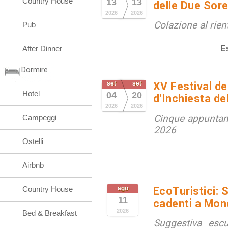
Country House
13
13
delle Due Sore
2026
2026
Colazione al rien
Pub
E
After Dinner
Dormire
set
set
XV Festival de
Hotel
04
20
d'Inchiesta de
2026
2026
Cinque appuntam
Campeggi
2026
Ostelli
Airbnb
Country House
ago
EcoTuristici: 
11
cadenti a Mon
2026
Bed & Breakfast
Suggestiva escu