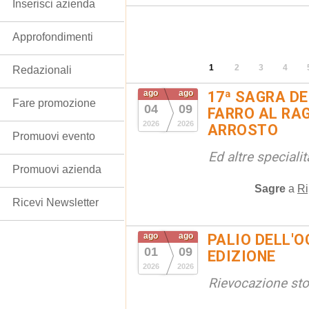
Inserisci azienda
Approfondimenti
1
2
3
4
Redazionali
ago
ago
17ª SAGRA DE
Fare promozione
04
09
FARRO AL RAG
2026
2026
ARROSTO
Promuovi evento
Ed altre special
Promuovi azienda
Sagre
a
Ri
Ricevi Newsletter
ago
ago
PALIO DELL'OC
01
09
EDIZIONE
2026
2026
Rievocazione stor