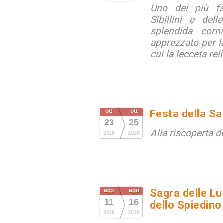
Uno dei più fa
Sibillini e del
splendida corn
apprezzato per la
cui la lecceta relit
ott
ott
Festa della S
23
25
Alla riscoperta d
2026
2026
ago
ago
Sagra delle Lu
11
16
dello Spiedino
2026
2026