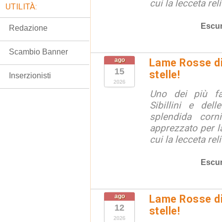
cui la lecceta relit
UTILITÀ:
Escur
Redazione
Scambio Banner
ago
Lame Rosse di 
15
stelle!
Inserzionisti
2026
Uno dei più fa
Sibillini e del
splendida corn
apprezzato per la
cui la lecceta relit
Escur
ago
Lame Rosse di 
12
stelle!
2026