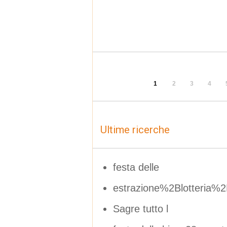
1
2
3
4
Ultime ricerche
festa delle
estrazione%2Blotteri
Sagre tutto l