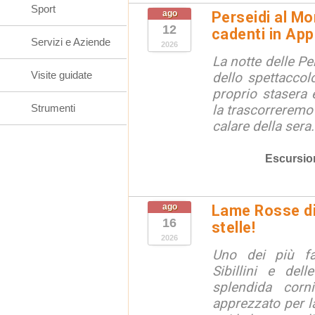
Sport
ago
Perseidi al Mo
12
cadenti in Ap
Servizi e Aziende
2026
La notte delle Pe
Visite guidate
dello spettaccolo
proprio stasera 
Strumenti
la trascorreremo
calare della sera.
Escursio
ago
Lame Rosse di 
16
stelle!
2026
Uno dei più fa
Sibillini e del
splendida corn
apprezzato per la