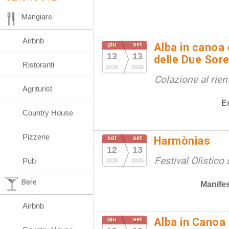
Mangiare
Airbnb
giu
set
Alba in canoa 
13
13
delle Due Sore
Ristoranti
2026
2026
Colazione al rien
Agriturist
E
Country House
Pizzerie
set
set
Harmònias
12
13
Festival Olistico
Pub
2026
2026
Bere
Manifes
Airbnb
giu
set
Alba in Canoa 