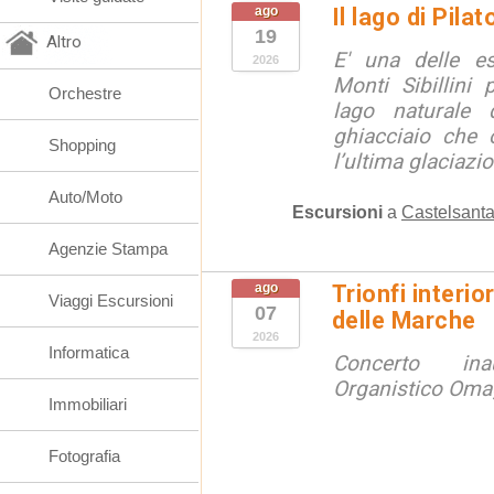
ago
Il lago di Pila
19
Altro
E' una delle e
2026
Monti Sibillini 
Orchestre
lago naturale d
ghiacciaio che 
Shopping
l’ultima glaciazion
Auto/Moto
Escursioni
a
Castelsanta
Agenzie Stampa
ago
Trionfi interio
Viaggi Escursioni
07
delle Marche
2026
Informatica
Concerto ina
Organistico Omag
Immobiliari
Fotografia