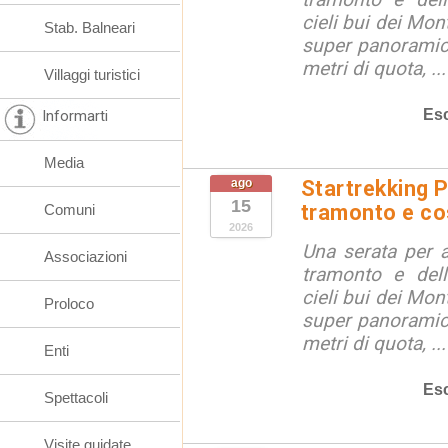
cieli bui dei Mon
Stab. Balneari
super panoramici
metri di quota, ...
Villaggi turistici
Esc
Informarti
Media
ago
Startrekking P
15
tramonto e cos
Comuni
2026
Una serata per 
Associazioni
tramonto e dell
cieli bui dei Mon
Proloco
super panoramici
metri di quota, ...
Enti
Esc
Spettacoli
Visite guidate