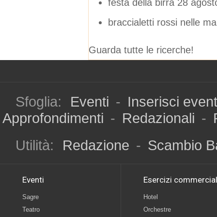
festa della birra 28 agost
braccialetti rossi nelle m
Guarda tutte le ricerche!
Sfoglia:
Eventi
-
Inserisci even
Approfondimenti
-
Redazionali
-
Utilità:
Redazione
-
Scambio B
Eventi
Esercizi commercial
Sagre
Hotel
Teatro
Orchestre