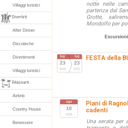
notte nelle ca
Villaggi turistici
partenza dal San
Grotte, salire
Divertirti
Mondolfo per poi 
After Dinner
Escursioni
Discoteche
lug
lug
FESTA della 
Divertimenti
23
23
2026
2027
Villaggi turistici
Rilassarti
Airbnb
ago
Piani di Ragno
10
Country House
cadenti
2026
Una serata per 
Benessere
tramonto e dell