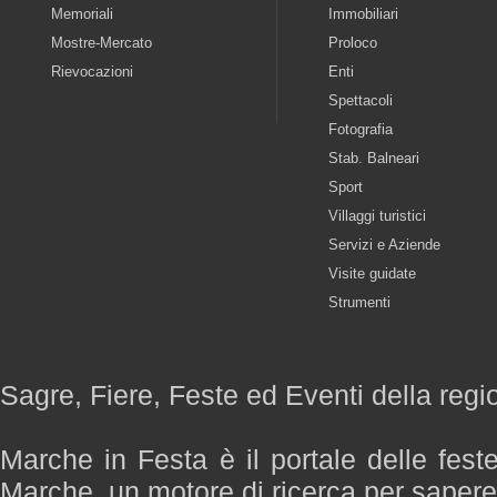
Memoriali
Immobiliari
Mostre-Mercato
Proloco
Rievocazioni
Enti
Spettacoli
Fotografia
Stab. Balneari
Sport
Villaggi turistici
Servizi e Aziende
Visite guidate
Strumenti
Sagre, Fiere, Feste ed Eventi della reg
Marche in Festa è il portale delle fest
Marche, un motore di ricerca per saper