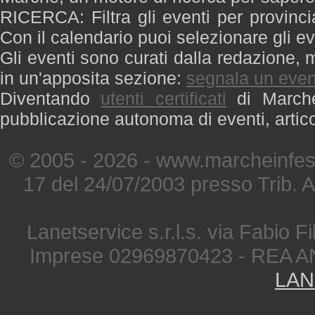
RICERCA: Filtra gli eventi per provinci
Con il calendario puoi selezionare gli ev
Gli eventi sono curati dalla redazione, m
in un'apposita sezione:
segnala un even
Diventando
utenti certificati
di Marche 
pubblicazione autonoma di eventi, artic
© 2005 - 2026 - www.marcheinfest
17 del 24/07/2003 presso Trib. 
Lanetservice s.r.l.s. via Fabio Fi
Imprese 02969870423 - REA A
LAN