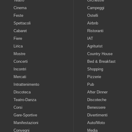
Teatro
Orchestre
Cinema
Campeggi
Feste
Ostelli
Spettacoli
Airbnb
Cabaret
Ristoranti
Fiere
IAT
Lirica
Agriturist
Mostre
Country House
Concerti
Bed & Breakfast
Incontri
Shopping
Mercati
Pizzerie
Intrattenimento
Pub
Discoteca
After Dinner
Teatro-Danza
Discoteche
Corsi
Benessere
Gare-Sportive
Divertimenti
Manifestazioni
Auto/Moto
Convegni
Media