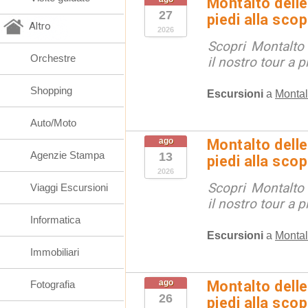
Montalto delle
27
piedi alla sco
Altro
2026
Scopri Montalto
Orchestre
il nostro tour a p
Shopping
Escursioni
a
Montal
Auto/Moto
ago
Montalto delle
Agenzie Stampa
13
piedi alla sco
2026
Scopri Montalto
Viaggi Escursioni
il nostro tour a p
Informatica
Escursioni
a
Montal
Immobiliari
ago
Montalto delle
Fotografia
26
piedi alla sco