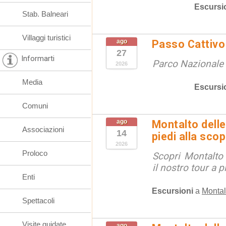
Escursi
Stab. Balneari
Villaggi turistici
ago
Passo Cattivo 
27
Informarti
Parco Nazionale d
2026
Media
Escursi
Comuni
ago
Montalto delle
Associazioni
14
piedi alla sco
2026
Proloco
Scopri Montalto
il nostro tour a p
Enti
Escursioni
a
Montal
Spettacoli
Visite guidate
ago