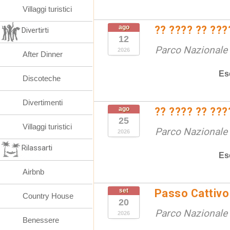
Villaggi turistici
ago
?? ???? ?? ???
Divertirti
12
Parco Nazionale d
2026
After Dinner
Es
Discoteche
Divertimenti
ago
?? ???? ?? ???
25
Villaggi turistici
Parco Nazionale d
2026
Rilassarti
Es
Airbnb
set
Passo Cattivo 
Country House
20
Parco Nazionale d
2026
Benessere