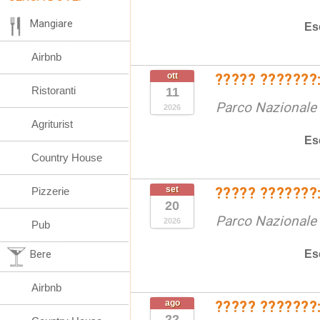
Mangiare
Es
Airbnb
ott
????? ???????:
Ristoranti
11
Parco Nazionale d
2026
Agriturist
Es
Country House
set
????? ???????:
Pizzerie
20
Parco Nazionale d
2026
Pub
Es
Bere
Airbnb
ago
????? ???????:
22