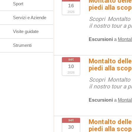
Montalto delle
Sport
16
piedi alla sco
2026
Servizi e Aziende
Scopri Montalto
il nostro tour a p
Visite guidate
Escursioni
a
Montal
Strumenti
set
Montalto delle
10
piedi alla sco
2026
Scopri Montalto
il nostro tour a p
Escursioni
a
Montal
set
Montalto delle
30
piedi alla sco