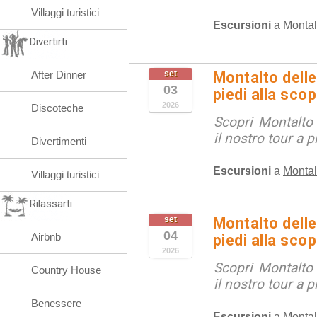
Villaggi turistici
Escursioni
a
Montal
Divertirti
After Dinner
set
Montalto delle
03
piedi alla sco
2026
Discoteche
Scopri Montalto
il nostro tour a p
Divertimenti
Escursioni
a
Montal
Villaggi turistici
Rilassarti
set
Montalto delle
04
Airbnb
piedi alla sco
2026
Scopri Montalto
Country House
il nostro tour a p
Benessere
Escursioni
a
Montal