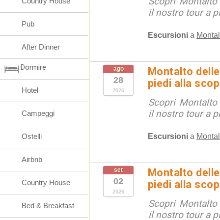
Scopri Montalto
Country House
il nostro tour a p
Pub
Escursioni
a
Montal
After Dinner
Dormire
ago
Montalto delle
28
piedi alla sco
Hotel
2026
Scopri Montalto
il nostro tour a p
Campeggi
Escursioni
a
Montal
Ostelli
Airbnb
set
Montalto delle
02
Country House
piedi alla sco
2026
Scopri Montalto
Bed & Breakfast
il nostro tour a p