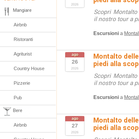
2026
Mangiare
Scopri Montalto
il nostro tour a p
Airbnb
Escursioni
a
Montal
Ristoranti
Agriturist
ago
Montalto delle
26
piedi alla sco
Country House
2026
Scopri Montalto
il nostro tour a p
Pizzerie
Escursioni
a
Montal
Pub
Bere
ago
Montalto delle
Airbnb
27
piedi alla sco
2026